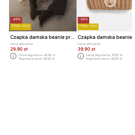
-40%
-20%
FINAL SALE
FINAL SALE
Czapka damska beanie prążkowana
Cena aktualna:
Cena aktualna:
29,90 zł
39,90 zł
Cena regularna:
49,90 zł
Cena regularna:
79,90 zł
Najniższa cena:
49,90 zł
Najniższa cena:
49,90 zł