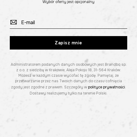
Wybór oferty jest opcjonalny
Zapisz mnie
Administratorem podanych danych osobowych jest Brandbq sp.
z o.o. z siedzibą w Krakowie, Aleja Pokoju 18, 31-564 Kraków.
Możesz w każdym czasie wycofać tę zgodę. Pamiętaj, że
przetwarzanie przez nas Twoich danych do czasu cofnięcia
zgody jest zgodne z prawem. Szczegóły w
polityce prywatności
.
Dostawy realizujemy tylko na terenie Polski.