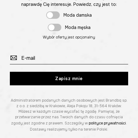
naprawdę Cię interesuje. Powiedz, czy jest to:
Moda damska
Moda męska
Wybór oferty jest opcjonalny
Zapisz mnie
Administratorem podanych danych osobowych jest Brandbq sp.
z o.o. z siedzibą w Krakowie, Aleja Pokoju 18, 31-564 Kraków.
Możesz w każdym czasie wycofać tę zgodę. Pamiętaj, że
przetwarzanie przez nas Twoich danych do czasu cofnięcia
zgody jest zgodne z prawem. Szczegóły w
polityce prywatności
.
Dostawy realizujemy tylko na terenie Polski.