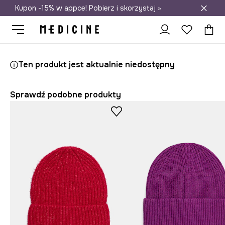
Kupon -15% w appce! Pobierz i skorzystaj »
Darmowa dostawa do salonów
Medicine
Ona
Akcesoria
Czapki i kapelusze
Czapki zimowe
Ten produkt jest aktualnie niedostępny
Sprawdź podobne produkty