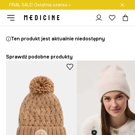
FINAL SALE! Ostatnia szansa »
Darmowa dostawa do salonów
Medicine
Ona
Akcesoria
Czapki i kapelusze
Czapki zimowe
Ten produkt jest aktualnie niedostępny
Sprawdź podobne produkty