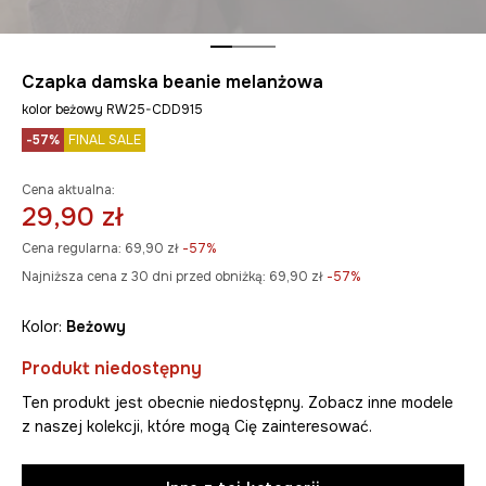
Czapka damska beanie melanżowa
kolor beżowy RW25-CDD915
-57%
FINAL SALE
Cena aktualna:
29,90 zł
Cena regularna:
69,90 zł
-57%
Najniższa cena z 30 dni przed obniżką:
69,90 zł
 -57%
Kolor:
beżowy
Produkt niedostępny
Ten produkt jest obecnie niedostępny. Zobacz inne modele
z naszej kolekcji, które mogą Cię zainteresować.