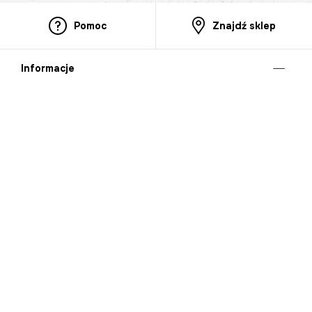
Pomoc
Znajdź sklep
Informacje
O nas
Nasze salony
Aplikacja mobilna
Zasady prezentowania towarów
Projekt Murale
Blog
Cooperation
Zgłaszanie naruszeń (whistleblowing)