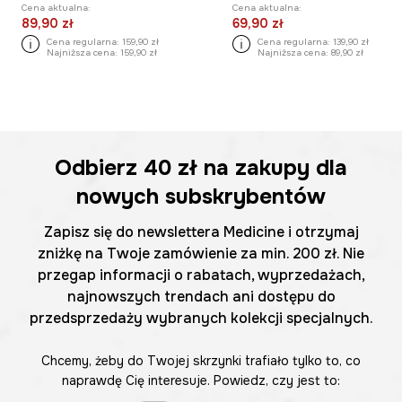
Cena aktualna:
Cena aktualna:
89,90 zł
69,90 zł
Cena regularna:
159,90 zł
Cena regularna:
139,90 zł
Najniższa cena:
159,90 zł
Najniższa cena:
89,90 zł
Odbierz
40 zł
na zakupy dla
nowych subskrybentów
Zapisz się do newslettera Medicine i otrzymaj
zniżkę na Twoje zamówienie za min. 200 zł. Nie
przegap informacji o rabatach, wyprzedażach,
najnowszych trendach ani dostępu do
przedsprzedaży wybranych kolekcji specjalnych.
Chcemy, żeby do Twojej skrzynki trafiało tylko to, co
naprawdę Cię interesuje. Powiedz, czy jest to: