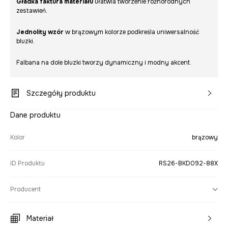
Gładka faktura materiału
ułatwia tworzenie różnorodnych
zestawień.
Jednolity wzór
w brązowym kolorze podkreśla uniwersalność
bluzki.
Falbana na dole bluzki tworzy dynamiczny i modny akcent.
Szczegóły produktu
Dane produktu
Kolor
brązowy
ID Produktu
RS26-BKD092-88X
Producent
Materiał