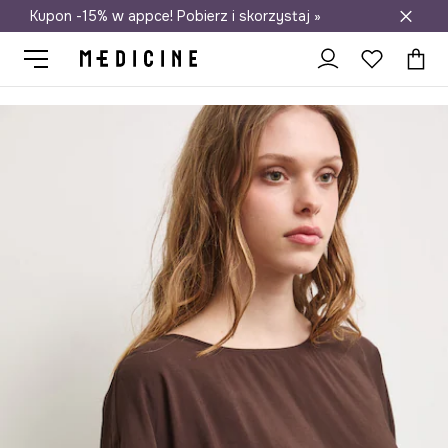
Kupon -15% w appce! Pobierz i skorzystaj »
Darmowa dostawa do salonów
Medicine
Ona
Odzież
Koszule i bluzki
Bluzki