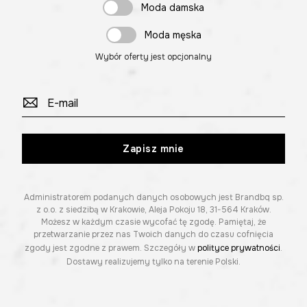
Moda damska
Moda męska
Wybór oferty jest opcjonalny
Zapisz mnie
Administratorem podanych danych osobowych jest Brandbq sp.
z o.o. z siedzibą w Krakowie, Aleja Pokoju 18, 31-564 Kraków.
Możesz w każdym czasie wycofać tę zgodę. Pamiętaj, że
przetwarzanie przez nas Twoich danych do czasu cofnięcia
zgody jest zgodne z prawem. Szczegóły w
polityce prywatności
.
Dostawy realizujemy tylko na terenie Polski.