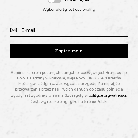
Wybór oferty jest opcjonalny
Zapisz mnie
Administratorem podanych danych osobowych jest Brandbq sp.
z o.o. z siedzibą w Krakowie, Aleja Pokoju 18, 31-564 Kraków.
Możesz w każdym czasie wycofać tę zgodę. Pamiętaj, że
przetwarzanie przez nas Twoich danych do czasu cofnięcia
zgody jest zgodne z prawem. Szczegóły w
polityce prywatności
.
Dostawy realizujemy tylko na terenie Polski.