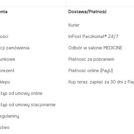
enta
Dostawa/Płatność
Kurier
ości
InPost Paczkomat® 24/7
acji zamówienia
Odbiór w salonie MEDICINE
runkowe
Płatność za pobraniem
prezent
Płatność online (PayU)
klepu
Kup teraz, zapłać za 30 dni z P
tąp od umowy online
tąp od umowy stacjonarnie
egulaminy
stwo