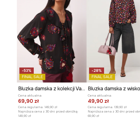
-53%
-28%
FINAL SALE
FINAL SALE
Bluzka damska z kolekcji Valentine’s Day
Bluzka damska z wisk
Cena aktualna:
Cena aktualna:
69,90 zł
49,90 zł
Cena regularna:
149,90 zł
Cena regularna:
139,90 zł
Najniższa cena z 30 dni przed obniżką:
Najniższa cena z 30 dni przed ob
149,90 zł
69,90 zł