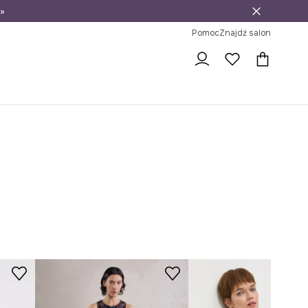
»
ni na zwrot
Pomoc
Znajdź salon