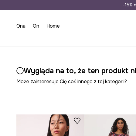
Wysyłka n
-15% n
Ona
On
Home
Wygląda na to, że ten produkt ni
Może zainteresuje Cię coś innego z tej kategorii?