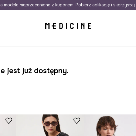
awet w 24h
a modele nieprzecenione z kuponem. Pobierz aplikację i skorzystaj 
Darmowa dostawa do salonów
30 d
e jest już dostępny.