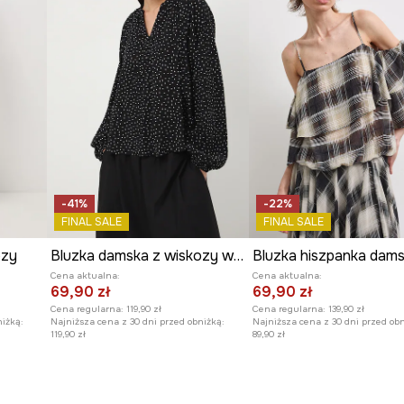
-41%
-22%
FINAL SALE
FINAL SALE
ozy
Bluzka damska z wiskozy wzorzysta
Cena aktualna:
Cena aktualna:
69,90 zł
69,90 zł
Cena regularna:
119,90 zł
Cena regularna:
139,90 zł
niżką:
Najniższa cena z 30 dni przed obniżką:
Najniższa cena z 30 dni przed obn
119,90 zł
89,90 zł