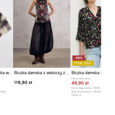
-58%
FINAL SALE
Bluzka hiszpanka damska w kratkę
Bluzka damska z wiskozy z kolekcji Mythical Creatures
Cena aktualna:
119,90 zł
49,90 zł
Cena regularna:
119,90 zł
iżką:
Najniższa cena z 30 dni przed obn
119,90 zł