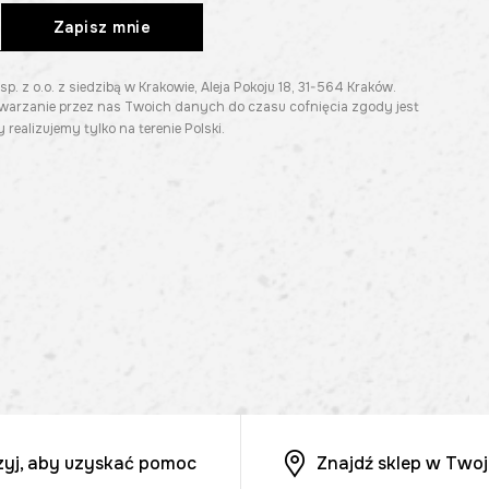
Zapisz mnie
z o.o. z siedzibą w Krakowie, Aleja Pokoju 18, 31-564 Kraków.
twarzanie przez nas Twoich danych do czasu cofnięcia zgody jest
 realizujemy tylko na terenie Polski.
zyj, aby uzyskać pomoc
Znajdź sklep w Twoj