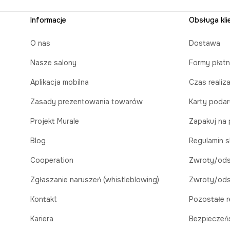
Informacje
Obsługa kli
O nas
Dostawa
Nasze salony
Formy płatn
Aplikacja mobilna
Czas realiz
Zasady prezentowania towarów
Karty poda
Projekt Murale
Zapakuj na 
Blog
Regulamin s
Cooperation
Zwroty/ods
Zgłaszanie naruszeń (whistleblowing)
Zwroty/ods
Kontakt
Pozostałe r
Kariera
Bezpieczeń