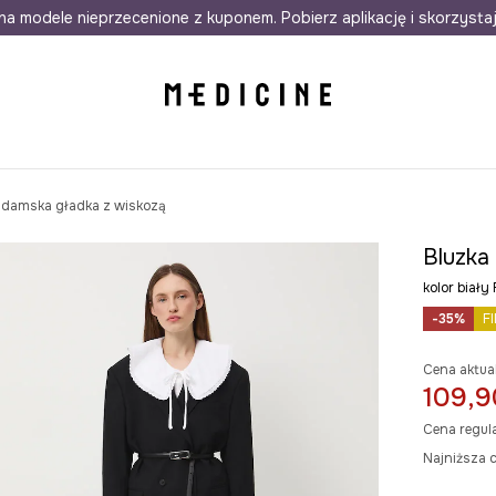
awet w 24h
na modele nieprzecenione z kuponem. Pobierz aplikację i skorzysta
Darmowa dostawa do salonów
30 d
 damska gładka z wiskozą
Bluzka
kolor bia
-35%
F
Cena aktua
109,9
Cena regul
Najniższa c