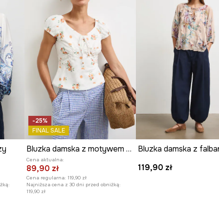
-25%
FINAL SALE
zy
Bluzka damska z motywem roślinnym
Cena aktualna:
119,90 zł
89,90 zł
Cena regularna:
119,90 zł
żką:
Najniższa cena z 30 dni przed obniżką:
119,90 zł