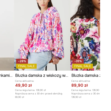
-28%
-35%
FINAL SALE
FINAL SALE
Bluzka damska z falbankami w kwiaty
Bluzka damska z wiskozy wzorzysta
Bluzka damska z wis
Cena aktualna:
Cena aktualna:
49,90 zł
89,90 zł
Cena regularna:
139,90 zł
Cena regularna:
139,90 zł
Najniższa cena z 30 dni przed obniżką:
Najniższa cena z 30 dni przed o
69,90 zł
139,90 zł