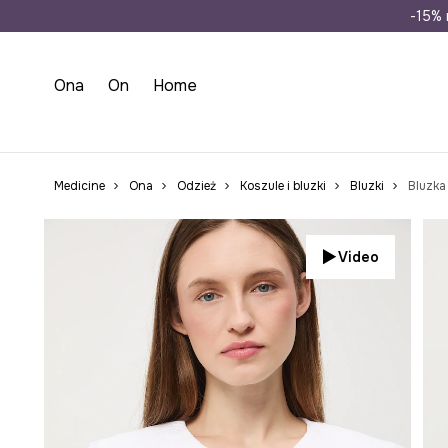
Wysyłka n
-15% 
Ona
On
Home
Medicine
Ona
Odzież
Koszule i bluzki
Bluzki
Bluzka
Video