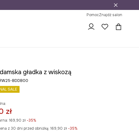
j
ni na zwrot
Pomoc
Znajdź salon
 damska gładka z wiskozą
ły RW25-BDDB00
INAL SALE
lna:
0 zł
arna:
169,90 zł
-35%
ena z 30 dni przed obniżką:
169,90 zł
 -35%