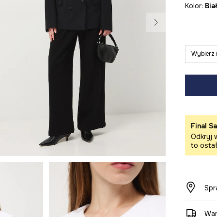
Kolor:
bia
Wybierz 
Final Sa
Odkryj w
to osta
Spr
War