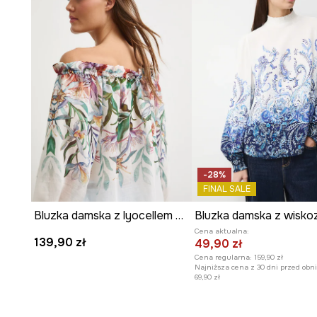
-28%
FINAL SALE
Bluzka damska z lyocellem w kwiaty
Bluzka damska z wisko
Cena aktualna:
139,90 zł
49,90 zł
Cena regularna:
159,90 zł
Najniższa cena z 30 dni przed obni
69,90 zł