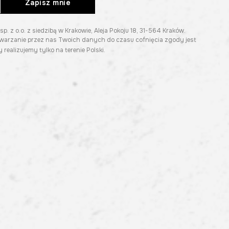
Zapisz mnie
z o.o. z siedzibą w Krakowie, Aleja Pokoju 18, 31-564 Kraków.
twarzanie przez nas Twoich danych do czasu cofnięcia zgody jest
 realizujemy tylko na terenie Polski.