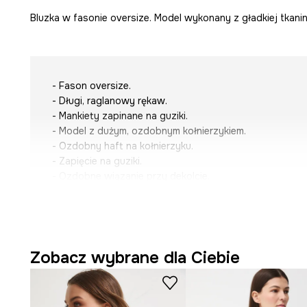
Bluzka w fasonie oversize. Model wykonany z gładkiej tkani
- Fason oversize.
- Długi, raglanowy rękaw.
- Mankiety zapinane na guziki.
- Model z dużym, ozdobnym kołnierzykiem.
- Ozdobny haft na kołnierzyku.
- Zapięcie na guziki.
- Ozdobne wiązanie przy dekolcie.
- Gładka tkanina.
- Długość rękawa(mierzona od kołnierzyka): 76,5 cm.
- Długość: 65 cm.
- Szerokość w biuście: 51,2 cm.
- Wymiary podane dla rozmiaru: S.
Zobacz wybrane dla Ciebie