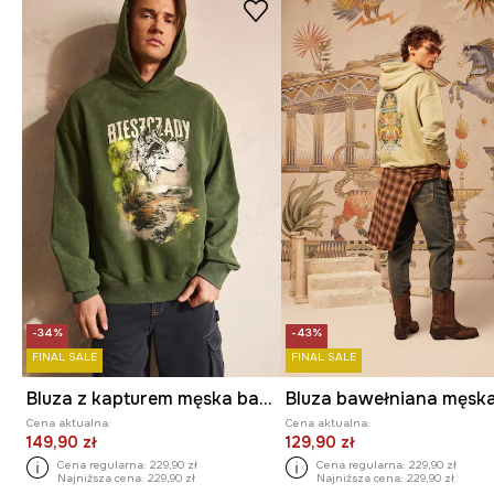
-34%
-43%
FINAL SALE
FINAL SALE
Bluza z kapturem męska bawełniana z kolekcji Bieszczadzki Park Narodowy x Medicine
Cena aktualna:
Cena aktualna:
149,90 zł
129,90 zł
Cena regularna:
229,90 zł
Cena regularna:
229,90 zł
Najniższa cena:
229,90 zł
Najniższa cena:
229,90 zł