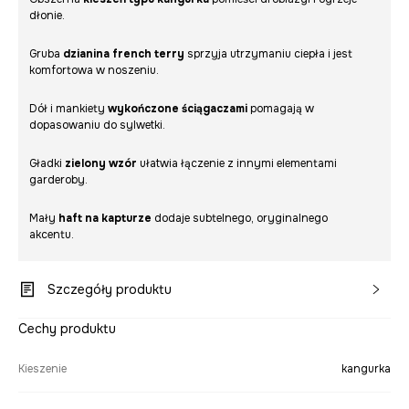
dłonie.
Gruba
dzianina french terry
sprzyja utrzymaniu ciepła i jest
komfortowa w noszeniu.
Dół i mankiety
wykończone ściągaczami
pomagają w
dopasowaniu do sylwetki.
Gładki
zielony wzór
ułatwia łączenie z innymi elementami
garderoby.
Mały
haft na kapturze
dodaje subtelnego, oryginalnego
akcentu.
Szczegóły produktu
Cechy produktu
Kieszenie
kangurka