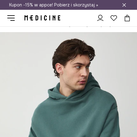
Kupon -15% w appce! Pobierz i skorzystaj »
Darmowa dostawa do salonów
Medicine
On
Odzież
Bluzy
Bluzy przez głowę