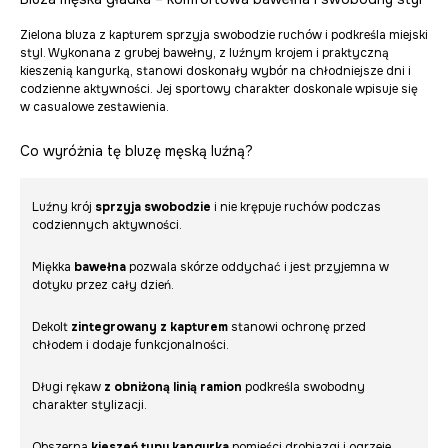
Zielona bluza z kapturem sprzyja swobodzie ruchów i podkreśla miejski
styl. Wykonana z grubej bawełny, z luźnym krojem i praktyczną
kieszenią kangurką, stanowi doskonały wybór na chłodniejsze dni i
codzienne aktywności. Jej sportowy charakter doskonale wpisuje się
w casualowe zestawienia.
Co wyróżnia tę bluzę męską luźną?
Luźny krój
sprzyja swobodzie
i nie krępuje ruchów podczas
codziennych aktywności.
Miękka
bawełna
pozwala skórze oddychać i jest przyjemna w
dotyku przez cały dzień.
Dekolt
zintegrowany z kapturem
stanowi ochronę przed
chłodem i dodaje funkcjonalności.
Długi rękaw
z obniżoną linią ramion
podkreśla swobodny
charakter stylizacji.
Obszerna
kieszeń typu kangurka
pomieści drobiazgi i ogrzeje