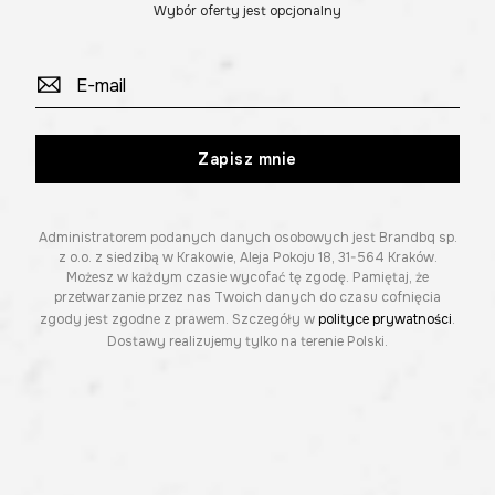
Wybór oferty jest opcjonalny
Zapisz mnie
Administratorem podanych danych osobowych jest Brandbq sp.
z o.o. z siedzibą w Krakowie, Aleja Pokoju 18, 31-564 Kraków.
Możesz w każdym czasie wycofać tę zgodę. Pamiętaj, że
przetwarzanie przez nas Twoich danych do czasu cofnięcia
zgody jest zgodne z prawem. Szczegóły w
polityce prywatności
.
Dostawy realizujemy tylko na terenie Polski.