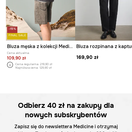
-15%
FINAL SALE
Bluza męska z kolekcji Medicine x Słowiński Park Narodowy kolor granatowy
Cena aktualna:
169,90 zł
109,90 zł
Cena regularna:
219,90 zł
Najniższa cena:
129,90 zł
Odbierz
40 zł
na zakupy dla
nowych subskrybentów
Zapisz się do newslettera Medicine i otrzymaj