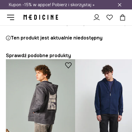
Kupon -15% w appce! Pobierz i skorzystaj »
Darmowa dostawa do salonów
Medicine
On
Odzież
Bluzy
Bluzy rozpinane
Ten produkt jest aktualnie niedostępny
Sprawdź podobne produkty