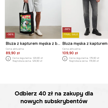
-38%
-30%
FINAL SALE
Bluza z kapturem męska z bawełną
Cena aktualna:
Cena aktualna:
89,90 zł
109,90 zł
Cena regularna:
129,90 zł
Cena regularna:
179,90 zł
Najniższa cena:
129,90 zł
Najniższa cena:
179,90 zł
Odbierz
40 zł
na zakupy dla
nowych subskrybentów