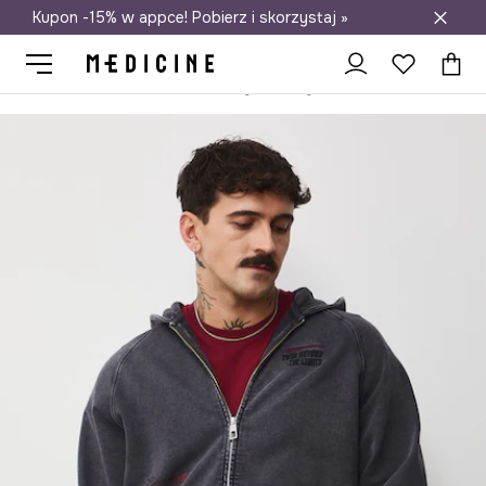
Kupon -15% w appce! Pobierz i skorzystaj »
Darmowa dostawa do salonów
Medicine
On
Odzież
Bluzy
Bluzy rozpinane