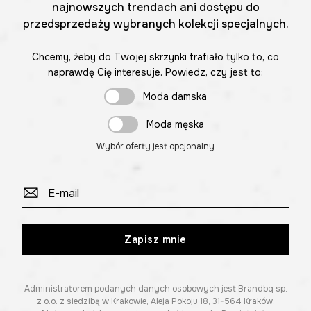
najnowszych trendach ani dostępu do
przedsprzedaży wybranych kolekcji specjalnych.
Chcemy, żeby do Twojej skrzynki trafiało tylko to, co
naprawdę Cię interesuje. Powiedz, czy jest to:
Moda damska
Moda męska
Wybór oferty jest opcjonalny
Zapisz mnie
Administratorem podanych danych osobowych jest Brandbq sp.
z o.o. z siedzibą w Krakowie, Aleja Pokoju 18, 31-564 Kraków.