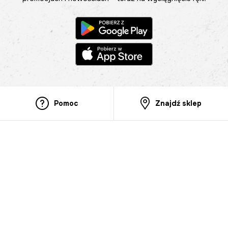
Pomoc
Znajdź sklep
Informacje
O nas
Nasze salony
Aplikacja mobilna
Zasady prezentowania towarów