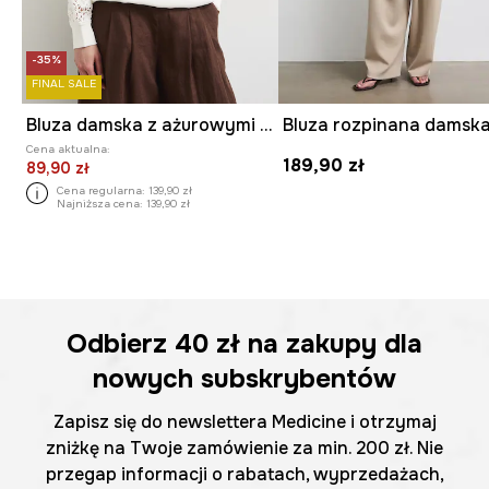
-35%
FINAL SALE
Bluza damska z ażurowymi wstawkami
Cena aktualna:
189,90 zł
89,90 zł
Cena regularna:
139,90 zł
Najniższa cena:
139,90 zł
Odbierz
40 zł
na zakupy dla
nowych subskrybentów
Zapisz się do newslettera Medicine i otrzymaj
zniżkę na Twoje zamówienie za min. 200 zł. Nie
przegap informacji o rabatach, wyprzedażach,