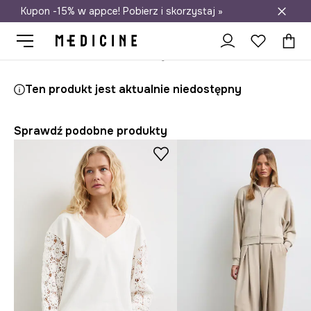
Kupon -15% w appce! Pobierz i skorzystaj »
Darmowa dostawa do salonów
Medicine
Ona
Odzież
Bluzy
Rozpinane
Ten produkt jest aktualnie niedostępny
Sprawdź podobne produkty