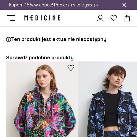
Kupon -15% w appce! Pobierz i skorzystaj »
Darmowa dostawa do salonów
Medicine
Ona
Odzież
Bluzy
Rozpinane
Ten produkt jest aktualnie niedostępny
Sprawdź podobne produkty