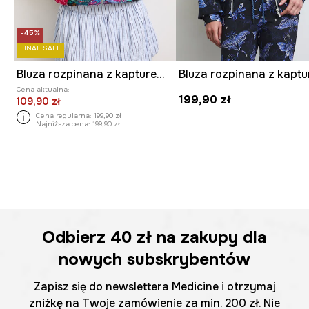
-45%
FINAL SALE
Bluza rozpinana z kapturem damska z motywem roślinnym
Cena aktualna:
199,90 zł
109,90 zł
Cena regularna:
199,90 zł
Najniższa cena:
199,90 zł
Odbierz
40 zł
na zakupy dla
nowych subskrybentów
Zapisz się do newslettera Medicine i otrzymaj
zniżkę na Twoje zamówienie za min. 200 zł. Nie