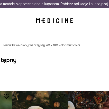
awet w 24h
a modele nieprzecenione z kuponem. Pobierz aplikację i skorzystaj 
Darmowa dostawa do salonów
30 d
Bieżnik bawełniany wzorzysty 40 x 180 kolor multicolor
stępny