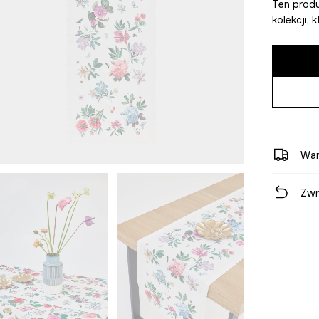
Ten produ
kolekcji,
War
Zwr