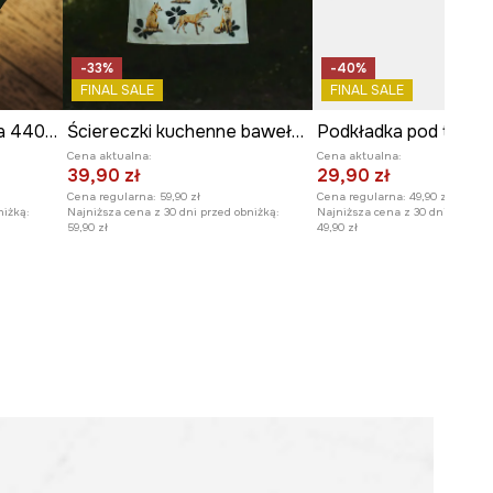
-33%
-40%
FINAL SALE
FINAL SALE
Miseczka porcelanowa 440 ml
Ściereczki kuchenne bawełniane wzorzyste (2-pack)
Cena aktualna:
Cena aktualna:
39,90 zł
29,90 zł
Cena regularna:
59,90 zł
Cena regularna:
49,90 zł
niżką:
Najniższa cena z 30 dni przed obniżką:
Najniższa cena z 30 dni przed o
59,90 zł
49,90 zł