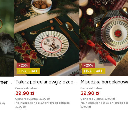
-25%
-25%
FINAL SALE
FINAL SALE
Talerz porcelanowy z ozdobnym wzorem
Kubek z ozdobnymi elementami (2-pack)
Cena aktualna:
Cena aktualna:
29,90 zł
29,90 zł
Cena regularna:
39,90 zł
Cena regularna:
39,90 zł
Najniższa cena z 30 dni przed obniżką:
Najniższa cena z 30 dni przed ob
żką:
39,90 zł
39,90 zł