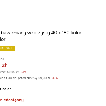
k bawełniany wzorzysty 40 x 180 kolor
lor
INAL SALE
lna:
 zł
arna:
59,90 zł
-33%
ena z 30 dni przed obniżką:
59,90 zł
 -33%
lticolor
 niedostępny