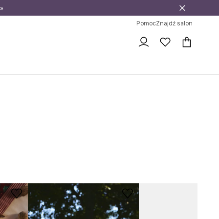
»
ni na zwrot
Pomoc
Znajdź salon