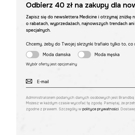
Odbierz
40 zł
na zakupy dla no
Zapisz się do newslettera Medicine i otrzymaj zniżkę 
o rabatach, wyprzedażach, najnowszych trendach ani
specjalnych.
Chcemy, żeby do Twojej skrzynki trafiało tylko to, co 
Moda damska
Moda męska
Wybór oferty jest opcjonalny
Administratorem podanych danych osobowych jest Brandbq sp. 
Możesz w każdym czasie wycofać tę zgodę. Pamiętaj, że prze
zgodne z prawem. Szczegóły w
polityce prywatności
. Dostawy