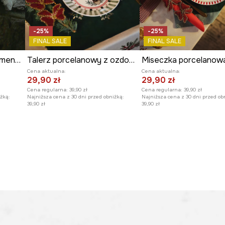
-25%
-25%
FINAL SALE
FINAL SALE
Talerz porcelanowy z ozdobnym wzorem
Kubek z ozdobnymi elementami (2-pack)
Cena aktualna:
Cena aktualna:
29,90 zł
29,90 zł
Cena regularna:
39,90 zł
Cena regularna:
39,90 zł
Najniższa cena z 30 dni przed obniżką:
Najniższa cena z 30 dni przed ob
żką:
39,90 zł
39,90 zł