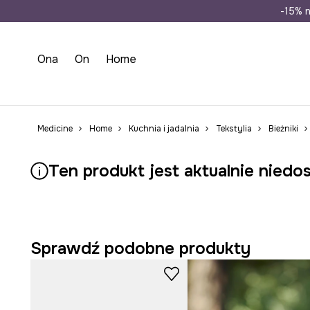
Wysyłka n
-15% n
Ona
On
Home
Medicine
Home
Kuchnia i jadalnia
Tekstylia
Bieżniki
Ten produkt jest aktualnie niedo
Sprawdź podobne produkty