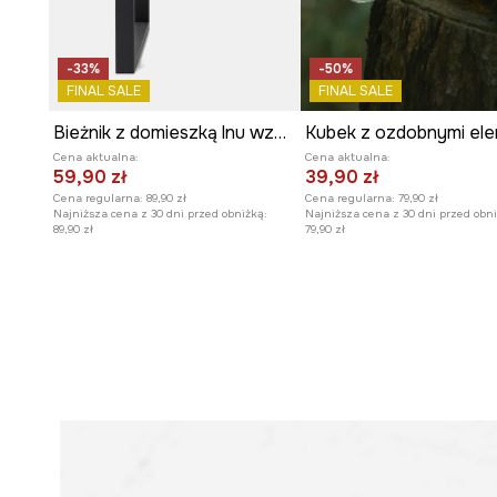
-33%
-50%
FINAL SALE
FINAL SALE
Bieżnik z domieszką lnu wzorzysty 40 x 160 cm
Cena aktualna:
Cena aktualna:
59,90 zł
39,90 zł
Cena regularna:
89,90 zł
Cena regularna:
79,90 zł
Najniższa cena z 30 dni przed obniżką:
Najniższa cena z 30 dni przed obni
89,90 zł
79,90 zł