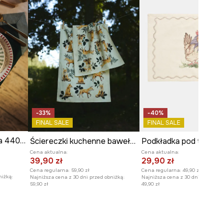
-33%
-40%
FINAL SALE
FINAL SALE
Miseczka porcelanowa 440 ml
Ściereczki kuchenne bawełniane wzorzyste (2-pack)
Cena aktualna:
Cena aktualna:
39,90 zł
29,90 zł
Cena regularna:
59,90 zł
Cena regularna:
49,90 zł
niżką:
Najniższa cena z 30 dni przed obniżką:
Najniższa cena z 30 dni przed o
59,90 zł
49,90 zł