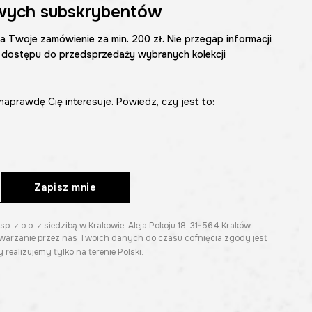
wych subskrybentów
na Twoje zamówienie za min. 200 zł. Nie przegap informacji
 dostępu do przedsprzedaży wybranych kolekcji
naprawdę Cię interesuje. Powiedz, czy jest to:
Zapisz mnie
z o.o. z siedzibą w Krakowie, Aleja Pokoju 18, 31-564 Kraków.
twarzanie przez nas Twoich danych do czasu cofnięcia zgody jest
 realizujemy tylko na terenie Polski.