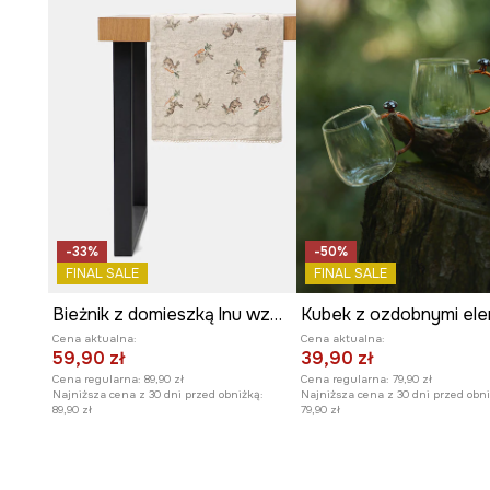
-33%
-50%
FINAL SALE
FINAL SALE
Bieżnik z domieszką lnu wzorzysty 40 x 160 cm
Cena aktualna:
Cena aktualna:
59,90 zł
39,90 zł
Cena regularna:
89,90 zł
Cena regularna:
79,90 zł
Najniższa cena z 30 dni przed obniżką:
Najniższa cena z 30 dni przed obni
89,90 zł
79,90 zł