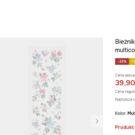
Bieżni
multico
-33%
F
Cena aktua
39,90
Cena regul
Najniższa c
Kolor:
mu
Produkt