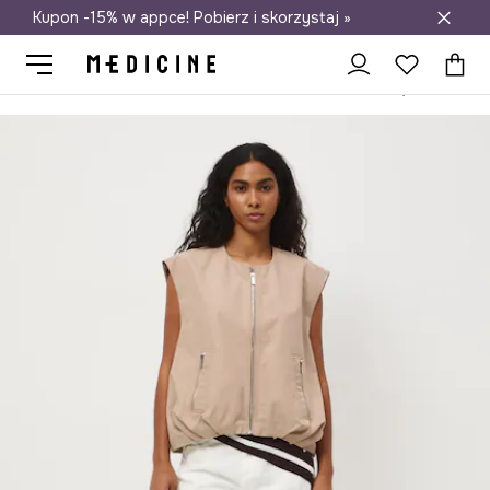
Kupon -15% w appce! Pobierz i skorzystaj »
Darmowa dostawa do salonów
Medicine
Ona
Odzież
Kurtki
Kamizelki
Bezrękawnik dams