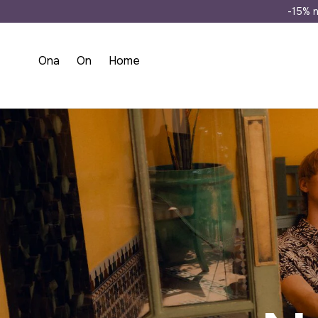
Wysyłka n
-15% n
Ona
On
Home