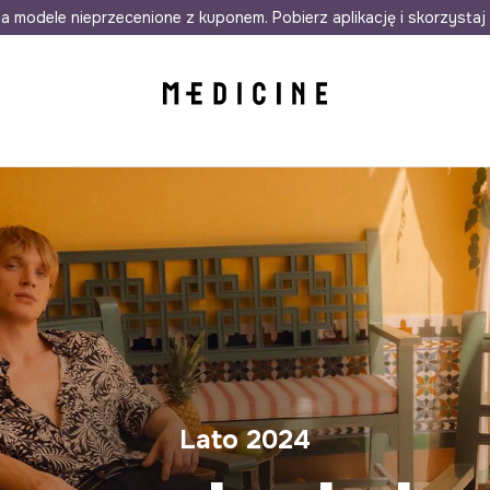
awet w 24h
a modele nieprzecenione z kuponem. Pobierz aplikację i skorzystaj 
Darmowa dostawa do salonów
30 d
Lato 2024