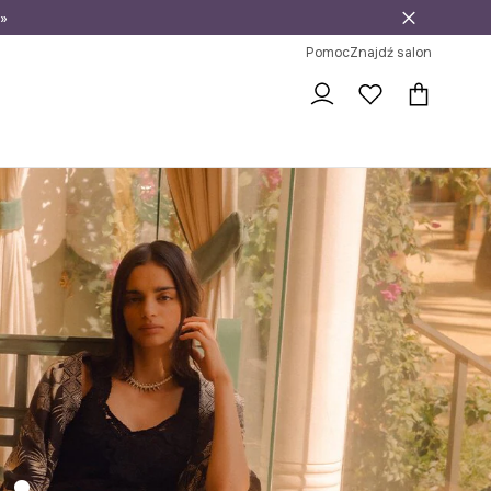
»
ni na zwrot
Pomoc
Znajdź salon