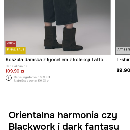
-38%
FINAL SALE
ART SER
Koszula damska z lyocellem z kolekcji Tattoo Art by Tuan Nguyen
Cena aktualna:
89,90
109,90 zł
Cena regularna:
179,90 zł
Najniższa cena:
179,90 zł
Orientalna harmonia czy
Blackwork i dark fantasy