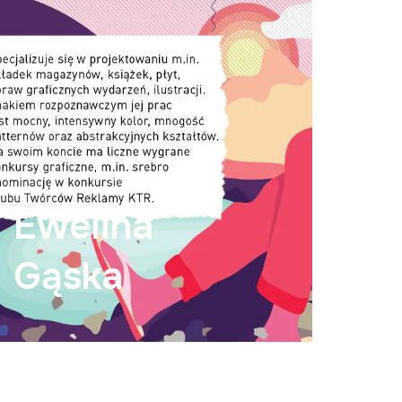
Ewelina
Gąska