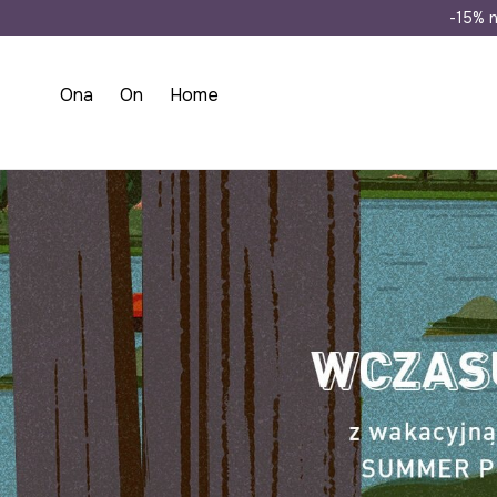
Wysyłka n
-15% n
Ona
On
Home