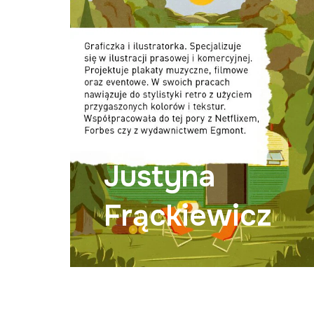
Justyna
Frąckiewicz