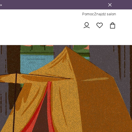
»
ni na zwrot
Pomoc
Znajdź salon