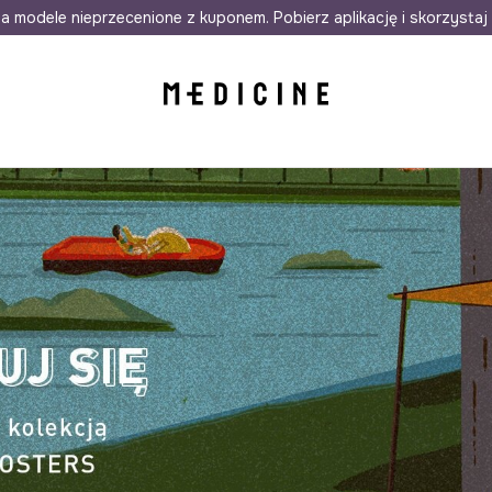
awet w 24h
a modele nieprzecenione z kuponem. Pobierz aplikację i skorzystaj 
Darmowa dostawa do salonów
30 d