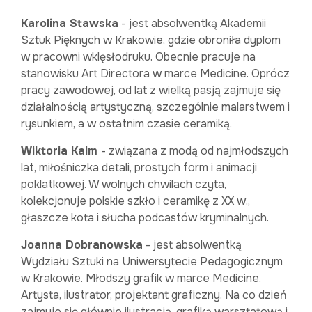
Karolina Stawska
- jest absolwentką Akademii
Sztuk Pięknych w Krakowie, gdzie obroniła dyplom
w pracowni wklęsłodruku. Obecnie pracuje na
stanowisku Art Directora w marce Medicine. Oprócz
pracy zawodowej, od lat z wielką pasją zajmuje się
działalnością artystyczną, szczególnie malarstwem i
rysunkiem, a w ostatnim czasie ceramiką.
Wiktoria Kaim
- związana z modą od najmłodszych
lat, miłośniczka detali, prostych form i animacji
poklatkowej. W wolnych chwilach czyta,
kolekcjonuje polskie szkło i ceramikę z XX w.,
głaszcze kota i słucha podcastów kryminalnych.
Joanna Dobranowska
- jest absolwentką
Wydziału Sztuki na Uniwersytecie Pedagogicznym
w Krakowie. Młodszy grafik w marce Medicine.
Artysta, ilustrator, projektant graficzny. Na co dzień
zajmuje się głównie ilustracją, grafiką warsztatową i