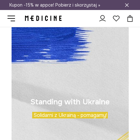
Kupon -15% w appce! Pobierz i skorzystaj »
Darmowa dostawa do salonów
Standing with Ukraine
Solidarni z Ukrainą - pomagamy!