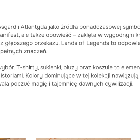
a, Asgard i Atlantyda jako źródła ponadczasowej sym
anifest, ale także opowieść – zaklęta w wygodnym kro
ecz głębszego przekazu. Lands of Legends to odpowi
, pełnych znaczeń.
bór. T-shirty, sukienki, bluzy oraz koszule
to element
storiami. Kolory dominujące w tej kolekcji nawiązują
wala poczuć magię i tajemnicę dawnych cywilizacji.