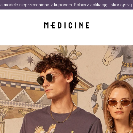
awet w 24h
a modele nieprzecenione z kuponem. Pobierz aplikację i skorzystaj 
Darmowa dostawa do salonów
30 d