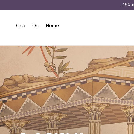
Wysyłka n
-15% n
Ona
On
Home