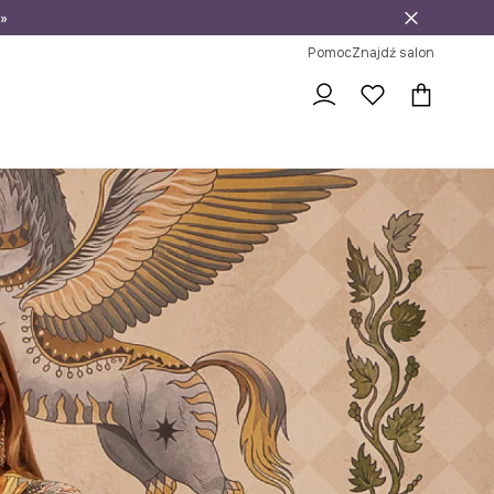
»
ni na zwrot
Pomoc
Znajdź salon