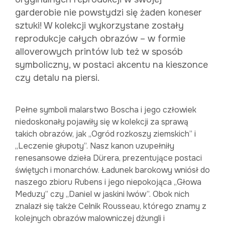
garderobie nie powstydzi się żaden koneser
sztuki! W kolekcji wykorzystane zostały
reprodukcje całych obrazów – w formie
alloverowych printów lub też w sposób
symboliczny, w postaci akcentu na kieszonce
czy detalu na piersi.
Pełne symboli malarstwo Boscha i jego człowiek
niedoskonały pojawiły się w kolekcji za sprawą
takich obrazów, jak „Ogród rozkoszy ziemskich” i
„Leczenie głupoty”. Nasz kanon uzupełniły
renesansowe dzieła Dürera, prezentujące postaci
świętych i monarchów. Ładunek barokowy wniósł do
naszego zbioru Rubens i jego niepokojąca „Głowa
Meduzy” czy „Daniel w jaskini lwów”. Obok nich
znalazł się także Celnik Rousseau, którego znamy z
kolejnych obrazów malowniczej dżungli i