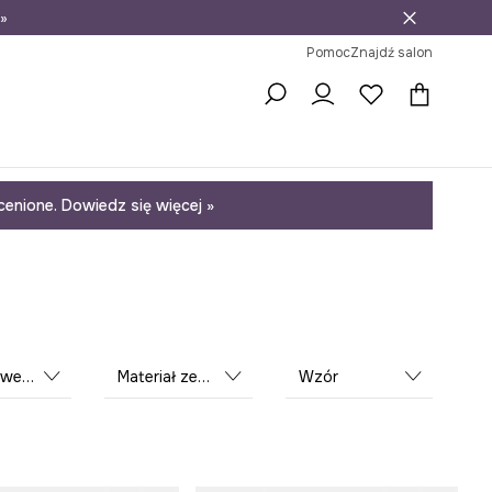
»
ni na zwrot
Pomoc
Znajdź salon
enione. Dowiedz się więcej »
trzny
Materiał zewnętrzny
Wzór