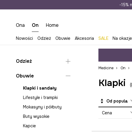
Wysyłka n
-15% n
Ona
On
Home
Nowości
Odzież
Obuwie
Akcesoria
SALE
Na okazj
Odzież
Medicine
On
Bielizna
Obuwie
Klapki
Bluzy
Klapki i sandały
Jeansy
Lifestyle i trampki
Od popularnych
Koszule
Mokasyny i półbuty
Kurtki i płaszcze
Cena
Buty wysokie
Marynarki i kamizelki
Kapcie
Odzież kąpielowa