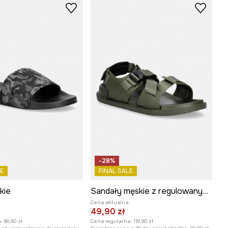
-28%
E
FINAL SALE
kie
Sandały męskie z regulowanymi paskami
:
Cena aktualna:
49,90 zł
:
89,90 zł
Cena regularna:
119,90 zł