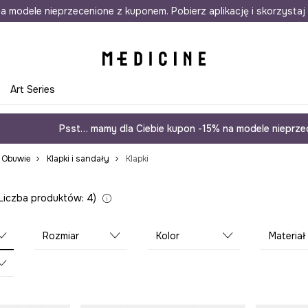
awet w 24h
a modele nieprzecenione z kuponem. Pobierz aplikację i skorzystaj 
Darmowa dostawa do salonów
30 d
e
Art Series
Psst… mamy dla Ciebie kupon -15% na modele nieprzec
Obuwie
Klapki i sandały
Klapki
Liczba produktów: 4
Rozmiar
Kolor
Materiał wewnę