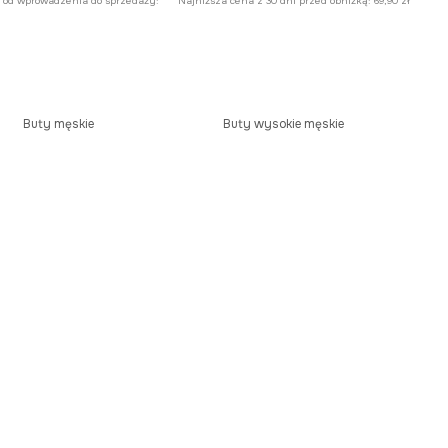
 od wprowadzenia do sprzedaży:
Najniższa cena z 30 dni przed obniżką:
69,90 zł
Buty męskie
Buty wysokie męskie