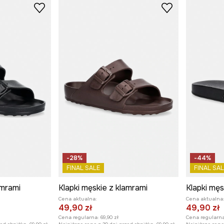
-28%
-44%
FINAL SALE
FINAL SAL
amrami
Klapki męskie z klamrami
Klapki męs
Cena aktualna:
Cena aktualna
49,90 zł
49,90 zł
Cena regularna:
69,90 zł
Cena regularna