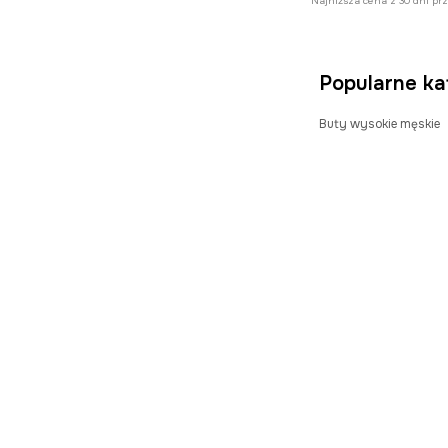
Najniższa cena z 30 dni pr
Ubrania i akcesoria dla
psa
Rękawiczki
Popularne ka
Kosmetyczki
Akcesoria plażowe
Buty wysokie męskie