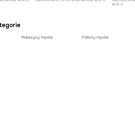
zed obniżką:
69,90 zł
Najniższa cena z 30 dni przed obniżką:
69,90 zł
Najniższa cena
89,90 zł
tegorie
Mokasyny męskie
Półbuty męskie