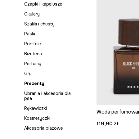
Czapki i kapelusze
Piżamy
Okulary
Polo
Szaliki i chusty
Skarpety
Paski
Spodnie
Portfele
Swetry
Biżuteria
Szorty
Perfumy
T-shirty
Gry
Koszule na wesele
Prezenty
Komplety
Ubrania i akcesoria dla
psa
Rękawiczki
Kosmetyczki
119,90 zł
Akcesoria plażowe