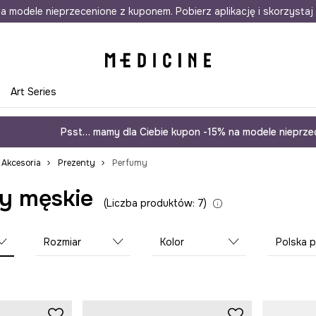
awet w 24h
a modele nieprzecenione z kuponem. Pobierz aplikację i skorzystaj 
Darmowa dostawa do salonów
30 d
e
Art Series
Psst… mamy dla Ciebie kupon -15% na modele nieprzec
Akcesoria
Prezenty
Perfumy
y męskie
Liczba produktów: 7
Rozmiar
Kolor
Polska produ