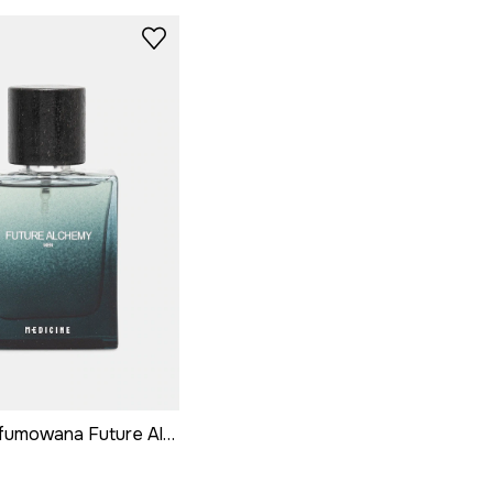
Woda perfumowana Future Alchemy 50 ml kolor multicolor