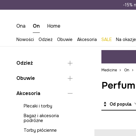
Wysyłka n
-15% n
Ona
On
Home
Nowości
Odzież
Obuwie
Akcesoria
SALE
Na okazj
Odzież
Medicine
On
Bielizna
Obuwie
Perfum
Bluzy
Klapki i sandały
Akcesoria
Jeansy
Lifestyle i trampki
Od popularnych
Koszule
Plecaki i torby
Mokasyny i półbuty
Kurtki i płaszcze
Bagaż i akcesoria
Buty wysokie
podróżne
Marynarki i kamizelki
Kapcie
Torby płócienne
Odzież kąpielowa