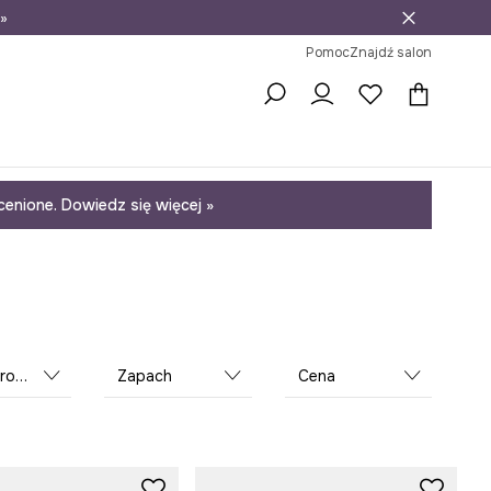
»
ni na zwrot
Pomoc
Znajdź salon
enione. Dowiedz się więcej »
kcja
Zapach
Cena