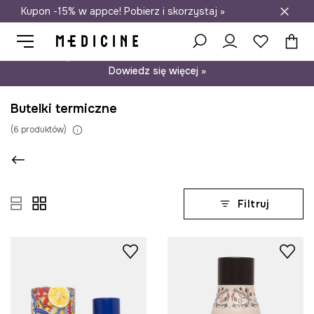
Kupon -15% w appce! Pobierz i skorzystaj »
Darmowa dostawa do salonów
Psst… mamy dla Ciebie kupon -15% na modele nieprzecenione.
Dowiedz się więcej »
Butelki termiczne
(
6
produktów
)
Filtruj