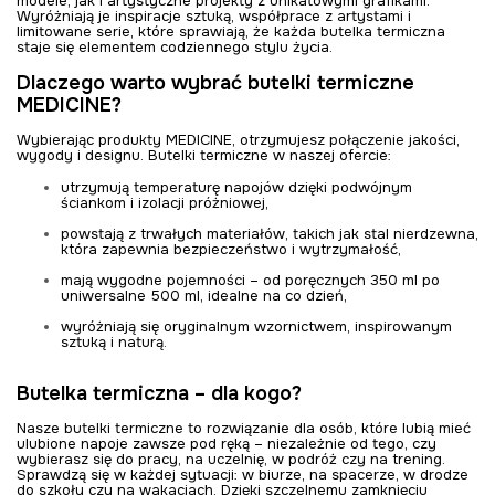
modele, jak i artystyczne projekty z unikatowymi grafikami.
Wyróżniają je inspiracje sztuką, współprace z artystami i
limitowane serie, które sprawiają, że każda butelka termiczna
staje się elementem codziennego stylu życia.
Dlaczego warto wybrać butelki termiczne
MEDICINE?
Wybierając produkty MEDICINE, otrzymujesz połączenie jakości,
wygody i designu. Butelki termiczne w naszej ofercie:
utrzymują temperaturę napojów dzięki podwójnym
ściankom i izolacji próżniowej,
powstają z trwałych materiałów, takich jak stal nierdzewna,
która zapewnia bezpieczeństwo i wytrzymałość,
mają wygodne pojemności – od poręcznych 350 ml po
uniwersalne 500 ml, idealne na co dzień,
wyróżniają się oryginalnym wzornictwem, inspirowanym
sztuką i naturą.
Butelka termiczna – dla kogo?
Nasze butelki termiczne to rozwiązanie dla osób, które lubią mieć
ulubione napoje zawsze pod ręką – niezależnie od tego, czy
wybierasz się do pracy, na uczelnię, w podróż czy na trening.
Sprawdzą się w każdej sytuacji: w biurze, na spacerze, w drodze
do szkoły czy na wakacjach. Dzięki szczelnemu zamknięciu