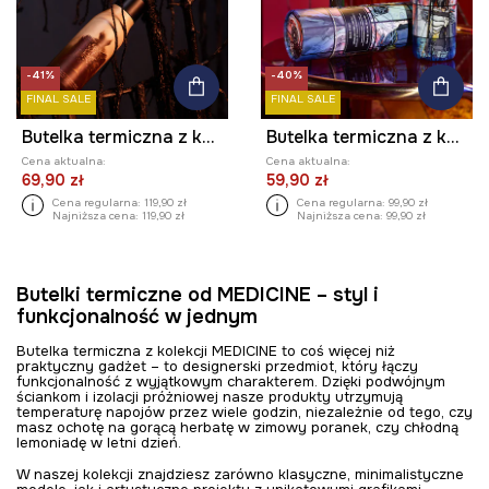
-41%
-40%
FINAL SALE
FINAL SALE
Butelka termiczna z kolekcji Zdzisław Beksiński x Medicine
Butelka termiczna z kolekcji Eviva L'arte 500 ml kolor czarny
Cena aktualna:
Cena aktualna:
69,90 zł
59,90 zł
Cena regularna:
119,90 zł
Cena regularna:
99,90 zł
Najniższa cena:
119,90 zł
Najniższa cena:
99,90 zł
Butelki termiczne od MEDICINE – styl i
funkcjonalność w jednym
Butelka termiczna z kolekcji MEDICINE to coś więcej niż
praktyczny gadżet – to designerski przedmiot, który łączy
funkcjonalność z wyjątkowym charakterem. Dzięki podwójnym
ściankom i izolacji próżniowej nasze produkty utrzymują
temperaturę napojów przez wiele godzin, niezależnie od tego, czy
masz ochotę na gorącą herbatę w zimowy poranek, czy chłodną
lemoniadę w letni dzień.
W naszej kolekcji znajdziesz zarówno klasyczne, minimalistyczne