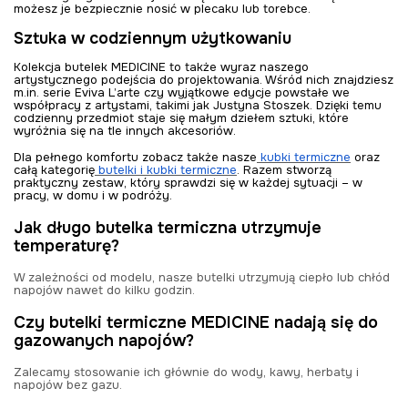
możesz je bezpiecznie nosić w plecaku lub torebce.
Sztuka w codziennym użytkowaniu
Kolekcja butelek MEDICINE to także wyraz naszego
artystycznego podejścia do projektowania. Wśród nich znajdziesz
m.in. serie Eviva L’arte czy wyjątkowe edycje powstałe we
współpracy z artystami, takimi jak Justyna Stoszek. Dzięki temu
codzienny przedmiot staje się małym dziełem sztuki, które
wyróżnia się na tle innych akcesoriów.
Dla pełnego komfortu zobacz także nasze
kubki termiczne
oraz
całą kategorię
butelki i kubki termiczne
. Razem stworzą
praktyczny zestaw, który sprawdzi się w każdej sytuacji – w
pracy, w domu i w podróży.
Jak długo butelka termiczna utrzymuje
temperaturę?
W zależności od modelu, nasze butelki utrzymują ciepło lub chłód
napojów nawet do kilku godzin.
Czy butelki termiczne MEDICINE nadają się do
gazowanych napojów?
Zalecamy stosowanie ich głównie do wody, kawy, herbaty i
napojów bez gazu.