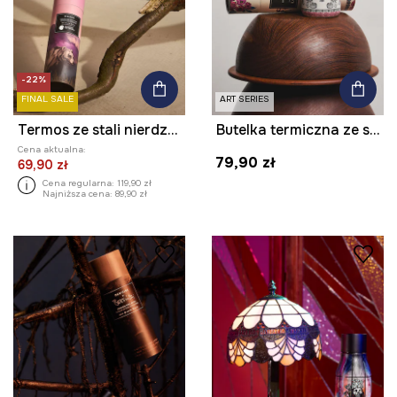
-22%
FINAL SALE
ART SERIES
Termos ze stali nierdzewnej z kolekcji Bieszczadzki Park Narodowy x Medicine
Butelka termiczna ze stali nierdzewnej z kolekcji Ilona Tambor x Medicine
Cena aktualna:
79,90 zł
69,90 zł
Cena regularna:
119,90 zł
Najniższa cena:
89,90 zł