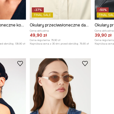
-37%
-50%
FINAL SALE
FINAL SAL
Okulary przeciwsłoneczne kocie oczy damskie
Okulary przeciwsłoneczne damskie
Cena aktualna:
Cena aktualna
49,90 zł
39,90 zł
Cena regularna:
79,90 zł
Cena regularna
zed obniżką:
139,90 zł
Najniższa cena z 30 dni przed obniżką:
79,90 zł
Najniższa cena 