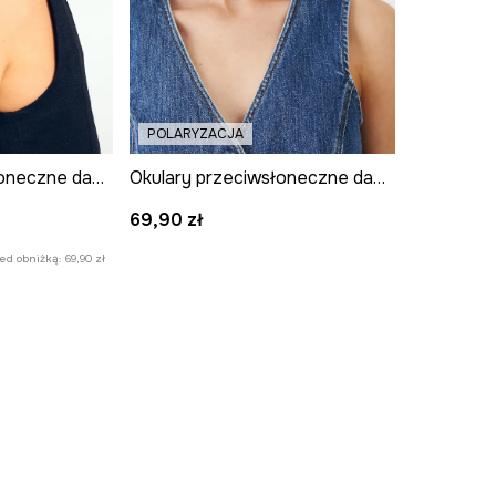
POLARYZACJA
Okulary przeciwsłoneczne damskie z polaryzacją z acetatem
Okulary przeciwsłoneczne damskie z polaryzacją
69,90 zł
zed obniżką:
69,90 zł