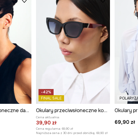
-42%
FINAL SALE
POLARYZ
Okulary przeciwsłoneczne damskie
Okulary przeciwsłoneczne kocie oczy damskie
Cena aktualna:
69,90 zł
39,90 zł
Cena regularna:
69,90 zł
Najniższa cena z 30 dni przed obniżką:
69,90 zł