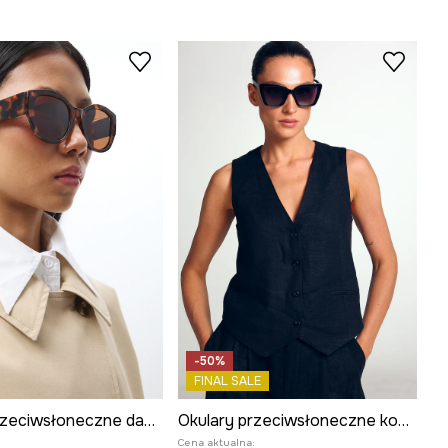
-50%
FINAL SALE
Okulary przeciwsłoneczne damskie
Okulary przeciwsłoneczne kocie oczy damskie
Cena aktualna: