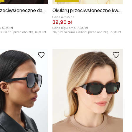
Okulary przeciwsłoneczne damskie
Okulary przeciwsłoneczne kwadratowe damskie z polaryzacją
:
Cena aktualna:
39,90 zł
:
69,90 zł
Cena regularna:
79,90 zł
z 30 dni przed obniżką:
69,90 zł
Najniższa cena z 30 dni przed obniżką:
79,90 zł