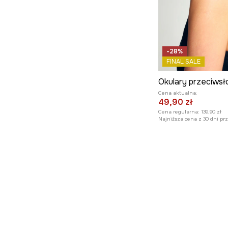
-28%
FINAL SALE
Cena aktualna:
49,90 zł
Cena regularna:
139,90 zł
Najniższa cena z 30 dni pr