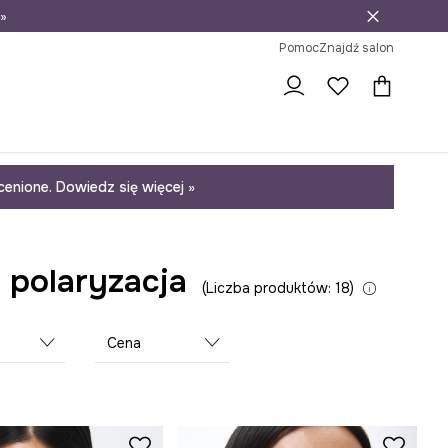
»
ni na zwrot
Pomoc
Znajdź salon
enione. Dowiedz się więcej »
 polaryzacja
Liczba produktów: 18
Cena