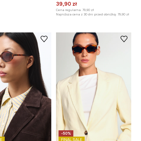
39,90 zł
Cena regularna:
79,90 zł
Najniższa cena z 30 dni przed obniżką:
79,90 zł
-50%
E
FINAL SALE