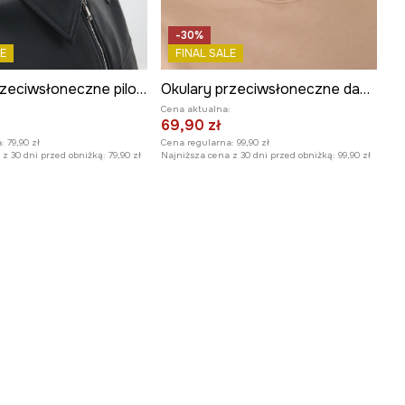
-30%
E
FINAL SALE
Okulary przeciwsłoneczne pilotki damskie
Okulary przeciwsłoneczne damskie z polaryzacją
:
Cena aktualna:
69,90 zł
:
79,90 zł
Cena regularna:
99,90 zł
z 30 dni przed obniżką:
79,90 zł
Najniższa cena z 30 dni przed obniżką:
99,90 zł