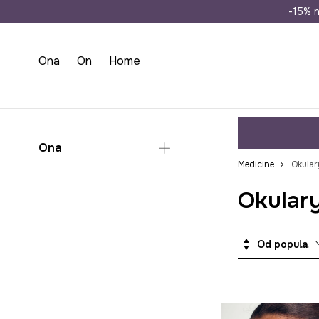
Wysyłka n
-15% n
Ona
On
Home
Ona
Medicine
Okular
Akcesoria
Okulary
Okulary
Od popularnych