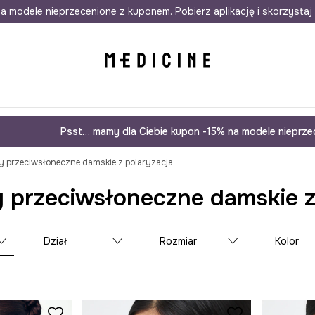
awet w 24h
a modele nieprzecenione z kuponem. Pobierz aplikację i skorzystaj 
Darmowa dostawa do salonów
30 d
Psst… mamy dla Ciebie kupon -15% na modele nieprzec
y przeciwsłoneczne damskie z polaryzacja
 przeciwsłoneczne damskie z
Dział
Rozmiar
Kolor