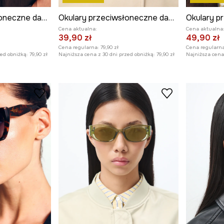
Okulary przeciwsłoneczne damskie
Okulary przeciwsłoneczne damskie
Cena aktualna:
Cena aktualna
39,90 zł
49,90 zł
Cena regularna:
79,90 zł
Cena regularna
zed obniżką:
79,90 zł
Najniższa cena z 30 dni przed obniżką:
79,90 zł
Najniższa cena 