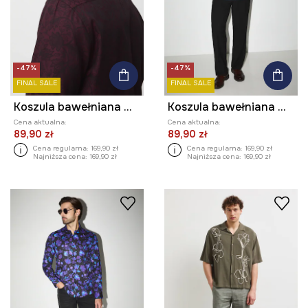
-47%
-47%
FINAL SALE
FINAL SALE
Koszula bawełniana męska z kołnierzykiem klasycznym żakardowa
Koszula bawełniana męska z kołnierzykiem klasycznym żakardowa
Cena aktualna:
Cena aktualna:
89,90 zł
89,90 zł
Cena regularna:
169,90 zł
Cena regularna:
169,90 zł
Najniższa cena:
169,90 zł
Najniższa cena:
169,90 zł