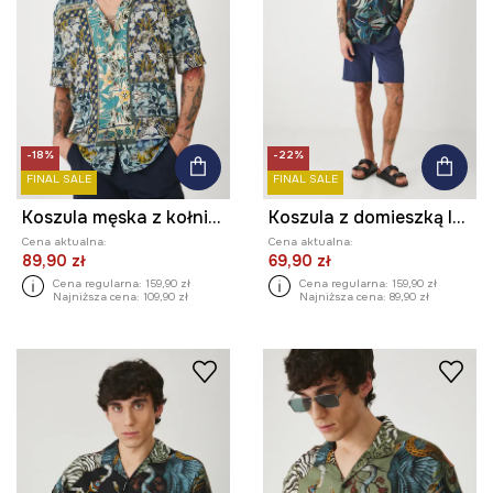
-18%
-22%
FINAL SALE
FINAL SALE
Koszula męska z kołnierzykiem klasycznym wzorzysta kolor multicolor
Koszula z domieszką lnu męska z kołnierzykiem klasycznym wzorzysta kolor multicolor
Cena aktualna:
Cena aktualna:
89,90 zł
69,90 zł
Cena regularna:
159,90 zł
Cena regularna:
159,90 zł
Najniższa cena:
109,90 zł
Najniższa cena:
89,90 zł