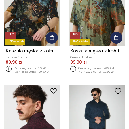
-18%
-18%
FINAL SALE
FINAL SALE
Koszula męska z kołnierzykiem typu resort wzorzysta kolor multicolor
Koszula męska z kołnierzykiem typu resort wzorzysta kolor multicolor
Cena aktualna:
Cena aktualna:
89,90 zł
89,90 zł
Cena regularna:
179,90 zł
Cena regularna:
179,90 zł
Najniższa cena:
109,90 zł
Najniższa cena:
109,90 zł