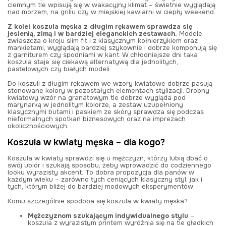
ciemnym tle wpisują się w wakacyjny klimat – świetnie wyglądają
nad morzem, na grillu czy w miejskiej kawiarni w ciepły weekend.
Z kolei koszula męska z długim rękawem sprawdza się
jesienią, zimą i w bardziej eleganckich zestawach.
Modele
zwłaszcza o kroju slim fit i z klasycznym kołnierzykiem oraz
mankietami, wyglądają bardziej szykownie i dobrze komponują się
z garniturem czy spodniami w kant. W chłodniejsze dni taka
koszula staje się ciekawą alternatywą dla jednolitych,
pastelowych czy białych modeli.
Do koszuli z długim rękawem we wzory kwiatowe dobrze pasują
stonowane kolory w pozostałych elementach stylizacji. Drobny
kwiatowy wzór na granatowym tle dobrze wygląda pod
marynarką w jednolitym kolorze, a zestaw uzupełniony
klasycznymi butami i paskiem ze skóry sprawdza się podczas
nieformalnych spotkań biznesowych oraz na imprezach
okolicznościowych.
Koszula w kwiaty męska – dla kogo?
Koszula w kwiaty sprawdzi się u mężczyzn, którzy lubią dbać o
swój ubiór i szukają sposobu, żeby wprowadzić do codziennego
looku wyrazisty akcent. To dobra propozycja dla panów w
każdym wieku – zarówno tych ceniących klasyczny styl, jak i
tych, którym bliżej do bardziej modowych eksperymentów.
Komu szczególnie spodoba się koszula w kwiaty męska?
Mężczyznom szukającym indywidualnego stylu
–
koszula z wyrazistym printem wyróżnia się na tle gładkich