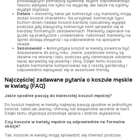
posiadających pełniejszą sylwetkę. Wybór odpowiedniego
fasonu wpływa nie tylko na wygodę, ale także na ogólny
wygląd stylizacji.
Detale –
elementy takie jak kołnierzyk czy mankiety mogą
dodać koszuli charakteru. Na przykład, kołnierzyk typu
button-down nadaje koszuli bardziej casualowy wygląd,
podczas gdy klasyczny kołnierzyk kent sprawdzi się w
bardziej formalnych zestawieniach. Mankiety zapinane na
guziki są praktyczne i uniwersalne, natomiast mankiety na
spinki dodają elegancji i są odpowiednie na specjalne
okazje.
Sezonowość – k
olorystyka koszuli w kwiaty powinna być
dopasowana do pory roku. Jasne, pastelowe kolory są
idealne na wiosnę i lato, podczas gdy ciemniejsze odcienie
lepiej sprawdzą się jesienią i zimą. Dzięki temu koszula
będzie harmonijnie komponować się z resztą garderoby i
odpowiednio wpisywać się w sezonowe trendy.
Najczęściej zadawane pytania o koszule męskie
w kwiaty (FAQ)
Jakie spodnie pasują do kwiecistej koszuli męskiej?
Do koszuli męskiej w kwiaty najlepiej pasują spodnie w jednolitym
kolorze, takie jak jeansy, chinosy lub eleganckie spodnie w kant.
Dzięki temu stylizacja pozostaje spójna i dobrze wyważona.
Czy koszule w kwiaty męskie są odpowiednie na formalne
okazje?
Tak, koszule w kwiaty mogą sprawdzić się również podczas