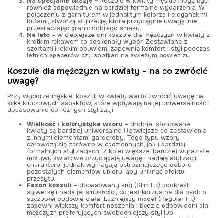
Na specjalne okazje –
koszule w kwiaty męskie mogą być
również odpowiednie na bardziej formalne wydarzenia. W
połączeniu z garniturem w jednolitym kolorze i eleganckimi
butami, stworzą stylizację, która przyciągnie uwagę, nie
przekraczając granic dobrego smaku.
Na lato –
w cieplejsze dni koszule dla mężczyzn w kwiaty z
krótkim rękawem to doskonały wybór. Zestawione z
szortami i lekkim obuwiem, zapewnią komfort i styl podczas
letnich spacerów czy spotkań na świeżym powietrzu.
Koszule dla mężczyzn w kwiaty – na co zwrócić
uwagę?
Przy wyborze męskiej koszuli w kwiaty warto zwrócić uwagę na
kilka kluczowych aspektów, które wpływają na jej uniwersalność i
dopasowanie do różnych stylizacji.
Wielkość i kolorystyka wzoru –
drobne, stonowane
kwiaty są bardziej uniwersalne i łatwiejsze do zestawienia
z innymi elementami garderoby. Tego typu wzory
sprawdzą się zarówno w codziennych, jak i bardziej
formalnych stylizacjach. Z kolei większe, bardziej wyraziste
motywy kwiatowe przyciągają uwagę i nadają stylizacji
charakteru, jednak wymagają ostrożniejszego doboru
pozostałych elementów ubioru, aby uniknąć efektu
przesytu.
Fason koszuli –
dopasowany krój (Slim Fit) podkreśli
sylwetkę i nada jej smukłości, co jest korzystne dla osób o
szczupłej budowie ciała. Luźniejszy model (Regular Fit)
zapewni większy komfort noszenia i będzie odpowiedni dla
mężczyzn preferujących swobodniejszy styl lub