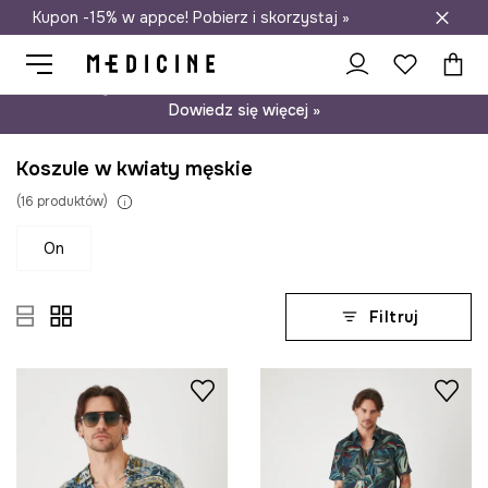
Kupon -15% w appce! Pobierz i skorzystaj »
Darmowa dostawa do salonów
Psst… mamy dla Ciebie kupon -15% na modele nieprzecenione.
Dowiedz się więcej »
Koszule w kwiaty męskie
(
16
produktów
)
on
Filtruj