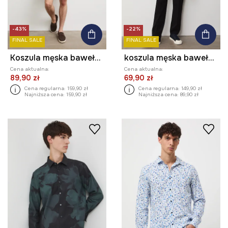
-43%
-22%
FINAL SALE
FINAL SALE
Koszula męska bawełniana w kwiaty
koszula męska bawełniana
Cena aktualna:
Cena aktualna:
89,90 zł
69,90 zł
Cena regularna:
159,90 zł
Cena regularna:
149,90 zł
Najniższa cena:
159,90 zł
Najniższa cena:
89,90 zł