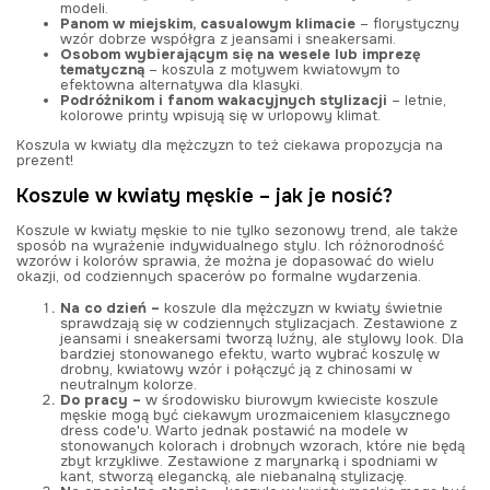
modeli.
Panom w miejskim, casualowym klimacie
– florystyczny
wzór dobrze współgra z jeansami i sneakersami.
Osobom wybierającym się na wesele lub imprezę
tematyczną
– koszula z motywem kwiatowym to
efektowna alternatywa dla klasyki.
Podróżnikom i fanom wakacyjnych stylizacji
– letnie,
kolorowe printy wpisują się w urlopowy klimat.
Koszula w kwiaty dla mężczyzn to też ciekawa propozycja na
prezent!
Koszule w kwiaty męskie – jak je nosić?
Koszule w kwiaty męskie to nie tylko sezonowy trend, ale także
sposób na wyrażenie indywidualnego stylu. Ich różnorodność
wzorów i kolorów sprawia, że można je dopasować do wielu
okazji, od codziennych spacerów po formalne wydarzenia.
Na co dzień –
koszule dla mężczyzn w kwiaty świetnie
sprawdzają się w codziennych stylizacjach. Zestawione z
jeansami i sneakersami tworzą luźny, ale stylowy look. Dla
bardziej stonowanego efektu, warto wybrać koszulę w
drobny, kwiatowy wzór i połączyć ją z chinosami w
neutralnym kolorze.
Do pracy –
w środowisku biurowym kwieciste koszule
męskie mogą być ciekawym urozmaiceniem klasycznego
dress code'u. Warto jednak postawić na modele w
stonowanych kolorach i drobnych wzorach, które nie będą
zbyt krzykliwe. Zestawione z marynarką i spodniami w
kant, stworzą elegancką, ale niebanalną stylizację.