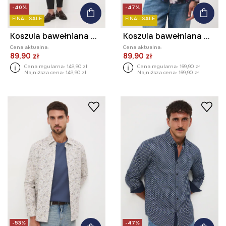
-40%
-47%
FINAL SALE
FINAL SALE
Koszula bawełniana męska z kołnierzykiem klasycznym z diagonalu
Koszula bawełniana męska żakardowa wzorzysta
Cena aktualna:
Cena aktualna:
89,90 zł
89,90 zł
Cena regularna:
149,90 zł
Cena regularna:
169,90 zł
Najniższa cena:
149,90 zł
Najniższa cena:
169,90 zł
-53%
-47%