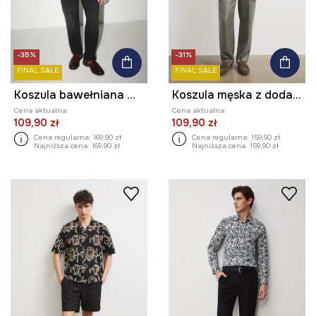
-35%
-31%
FINAL SALE
FINAL SALE
Koszula bawełniana męska z kołnierzykiem klasycznym w kwiaty
Koszula męska z dodatkiem lnu
Cena aktualna:
Cena aktualna:
109,90 zł
109,90 zł
Cena regularna:
169,90 zł
Cena regularna:
159,90 zł
Najniższa cena:
169,90 zł
Najniższa cena:
159,90 zł