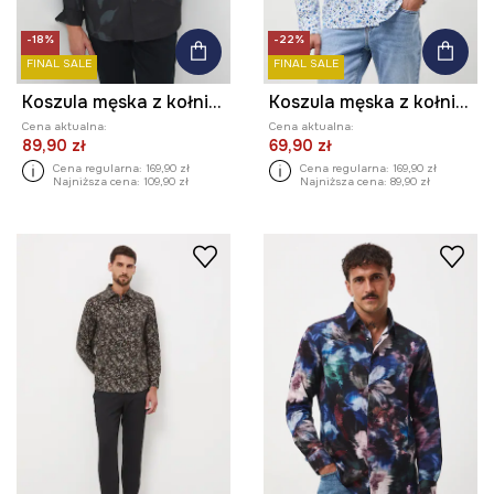
-18%
-22%
FINAL SALE
FINAL SALE
Koszula męska z kołnierzykiem klasycznym wzorzysta
Koszula męska z kołnierzykiem klasycznym wzorzysta
Cena aktualna:
Cena aktualna:
89,90 zł
69,90 zł
Cena regularna:
169,90 zł
Cena regularna:
169,90 zł
Najniższa cena:
109,90 zł
Najniższa cena:
89,90 zł