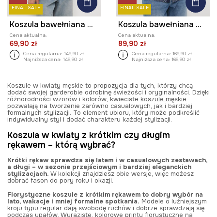
FINAL SALE
FINAL SALE
Koszula bawełniana męska z kołnierzykiem klasycznym z diagonalu
Koszula bawełniana męska z kołnierzykiem button-down
Cena aktualna:
Cena aktualna:
69,90 zł
89,90 zł
Cena regularna:
149,90 zł
Cena regularna:
169,90 zł
Najniższa cena:
149,90 zł
Najniższa cena:
169,90 zł
Koszule w kwiaty męskie to propozycja dla tych, którzy chcą
dodać swojej garderobie odrobinę świeżości i oryginalności. Dzięki
różnorodności wzorów i kolorów, kwieciste
koszule męskie
pozwalają na tworzenie zarówno casualowych, jak i bardziej
formalnych stylizacji. To element ubioru, który może podkreślić
indywidualny styl i dodać charakteru każdej stylizacji.
Koszula w kwiaty z krótkim czy długim
rękawem – którą wybrać?
Krótki rękaw sprawdza się latem i w casualowych zestawach,
a długi – w sezonie przejściowym i bardziej eleganckich
stylizacjach.
W kolekcji znajdziesz obie wersje, więc możesz
dobrać fason do pory roku i okazji.
Florystyczne koszule z krótkim rękawem to dobry wybór na
lato, wakacje i mniej formalne spotkania.
Modele o luźniejszym
kroju typu regular dają swobodę ruchów i dobrze sprawdzają się
podczas upałów. Wyraziste, kolorowe printy florystyczne na