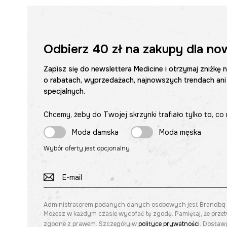
Odbierz
40 zł
na zakupy dla no
Zapisz się do newslettera Medicine i otrzymaj zniżkę 
o rabatach, wyprzedażach, najnowszych trendach ani
specjalnych.
Chcemy, żeby do Twojej skrzynki trafiało tylko to, co 
Moda damska
Moda męska
Wybór oferty jest opcjonalny
Administratorem podanych danych osobowych jest Brandbq sp. 
Możesz w każdym czasie wycofać tę zgodę. Pamiętaj, że prze
zgodne z prawem. Szczegóły w
polityce prywatności
. Dostawy