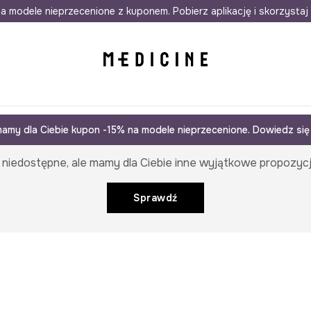
awet w 24h
a modele nieprzecenione z kuponem. Pobierz aplikację i skorzystaj 
Darmowa dostawa do salonów
30 d
amy dla Ciebie kupon -15% na modele nieprzecenione. Dowiedz się 
 niedostępne, ale mamy dla Ciebie inne wyjątkowe propozycj
Sprawdź