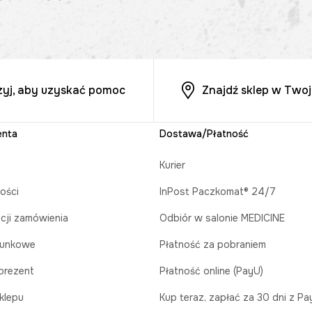
zyj, aby uzyskać pomoc
Znajdź sklep w Twoj
enta
Dostawa/Płatność
Kurier
ości
InPost Paczkomat® 24/7
acji zamówienia
Odbiór w salonie MEDICINE
runkowe
Płatność za pobraniem
prezent
Płatność online (PayU)
klepu
Kup teraz, zapłać za 30 dni z P