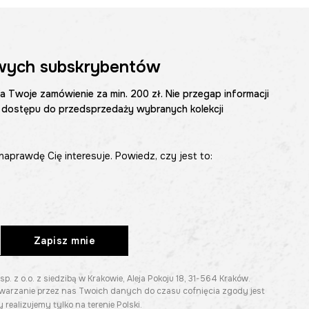
wych subskrybentów
na Twoje zamówienie za min. 200 zł. Nie przegap informacji
 dostępu do przedsprzedaży wybranych kolekcji
naprawdę Cię interesuje. Powiedz, czy jest to:
Zapisz mnie
z o.o. z siedzibą w Krakowie, Aleja Pokoju 18, 31-564 Kraków.
twarzanie przez nas Twoich danych do czasu cofnięcia zgody jest
 realizujemy tylko na terenie Polski.