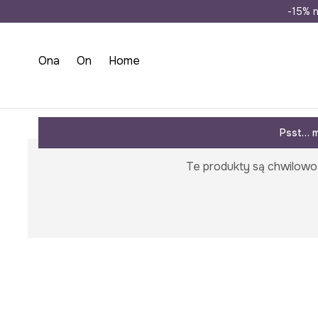
Wysyłka n
-15% n
Ona
On
Home
Medicine
Kimona damskie
Psst… m
Te produkty są chwilowo