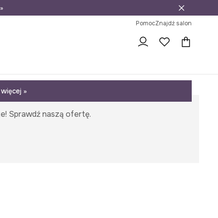
»
ni na zwrot
Pomoc
Znajdź salon
więcej »
e! Sprawdź naszą ofertę.