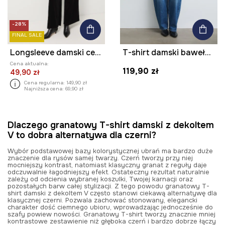
-28%
FINAL SALE
Longsleeve damski cekinowy
T-shirt damski bawełniany z haftami
Cena aktualna:
119,90 zł
49,90 zł
Cena regularna:
149,90 zł
Najniższa cena:
69,90 zł
Dlaczego granatowy T-shirt damski z dekoltem
V to dobra alternatywa dla czerni?
Wybór podstawowej bazy kolorystycznej ubrań ma bardzo duże
znaczenie dla rysów samej twarzy. Czerń tworzy przy niej
mocniejszy kontrast, natomiast klasyczny granat z reguły daje
odczuwalnie łagodniejszy efekt. Ostateczny rezultat naturalnie
zależy od odcienia wybranej koszulki, Twojej karnacji oraz
pozostałych barw całej stylizacji. Z tego powodu granatowy T-
shirt damski z dekoltem V często stanowi ciekawą alternatywę dla
klasycznej czerni. Pozwala zachować stonowany, elegancki
charakter dość ciemnego ubioru, wprowadzając jednocześnie do
szafy powiew nowości. Granatowy T-shirt tworzy znacznie mniej
kontrastowe zestawienie niż głęboka czerń i bardzo dobrze łączy