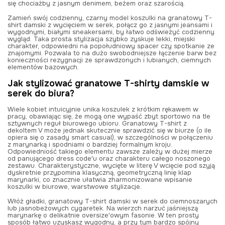
się chociażby z jasnym denimem, beżem oraz szarością.
Zamień swój codzienny, czarny model koszulki na granatowy T-
shirt damski z wycięciem w serek, połącz go z jasnymi jeansami i
wygodnymi, białymi sneakersami, by łatwo odświeżyć codzienny
wygląd. Taka prosta stylizacja szybko zyskuje lekki, miejski
charakter, odpowiedni na popołudniowy spacer czy spotkanie ze
znajomymi. Pozwala to na dużo swobodniejsze łączenie barw bez
konieczności rezygnacji ze sprawdzonych i lubianych, ciemnych
elementów bazowych.
Jak stylizować granatowe T-shirty damskie w
serek do biura?
Wiele kobiet intuicyjnie unika koszulek z krótkim rękawem w
pracy, obawiając się, że mogą one wypaść zbyt sportowo na tle
sztywnych reguł biurowego ubioru. Granatowy T-shirt z
dekoltem V może jednak skutecznie sprawdzić się w biurze (o ile
opiera się o zasady smart casual), w szczególności w połączeniu
z marynarką i spodniami o bardziej formalnym kroju.
Odpowiedniość takiego elementu zawsze zależy w dużej mierze
od panującego dress code'u oraz charakteru całego noszonego
zestawu. Charakterystyczne, wycięte w literę V wcięcie pod szyją
dyskretnie przypomina klasyczną, geometryczną linię klap
marynarki, co znacznie ułatwia zharmonizowane wpisanie
koszulki w biurowe, warstwowe stylizacje.
Włóż gładki, granatowy T-shirt damski w serek do ciemnoszarych
lub jasnobeżowych cygaretek. Na wierzch narzuć jaśniejszą
marynarkę o delikatnie oversize'owym fasonie. W ten prosty
sposób łatwo uzyskasz wygodny, a przy tym bardzo spójny