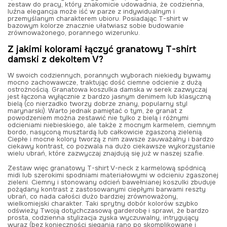
zestaw do pracy, który znakomicie udowadnia, że codzienna,
luźna elegancja może iść w parze z indywidualnym i
przemyślanym charakterem ubioru. Posiadając T-shirt w
bazowym kolorze znacznie ułatwiasz sobie budowanie
zrównoważonego, porannego wizerunku.
Z jakimi kolorami łączyć granatowy T-shirt
damski z dekoltem V?
W swoich codziennych, porannych wyborach niekiedy bywamy
mocno zachowawcze, traktując dość ciemne odcienie z dużą
ostrożnością. Granatowa koszulka damska w serek zazwyczaj
jest łączona wyłącznie z bardzo jasnym denimem lub klasyczną
bielą (co nierzadko tworzy dobrze znany, popularny styl
marynarski). Warto jednak pamiętać o tym, że granat z
powodzeniem można zestawić nie tylko z bielą i różnymi
odcieniami niebieskiego, ale także z mocnym karmelem, ciemnym
bordo, nasyconą musztardą lub całkowicie zgaszoną zielenią.
Ciepłe i mocne kolory tworzą z nim zawsze zauważalny i bardzo
ciekawy kontrast, co pozwala na dużo ciekawsze wykorzystanie
wielu ubrań, które zazwyczaj znajdują się już w naszej szafie.
Zestaw więc granatowy T-shirt V-neck z karmelową spódnicą
midi lub szerokimi spodniami materiałowymi w odcieniu zgaszonej
zieleni. Ciemny i stonowany odcień bawełnianej koszulki zbuduje
pożądany kontrast z zastosowanymi ciepłymi barwami reszty
ubrań, co nada całości dużo bardziej zrównoważony,
wielkomiejski charakter. Taki sprytny dobór kolorów szybko
odświeży Twoją dotychczasową garderobę i sprawi, że bardzo
prosta, codzienna stylizacja zyska wyczuwalny, intrygujący
wyraz (bez konieczności sięgania rano po skomplikowane i