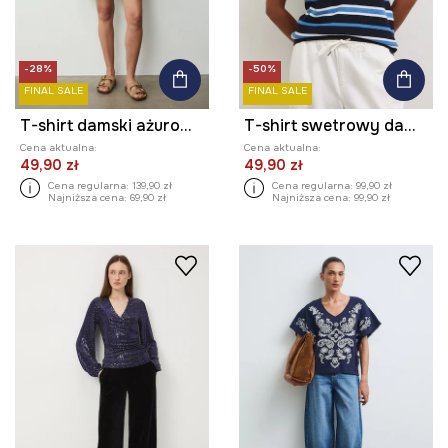
-28%
-50%
FINAL SALE
FINAL SALE
T-shirt damski ażurowy z wiskozą
T-shirt swetrowy damski bawełniany
Cena aktualna:
Cena aktualna:
49,90 zł
49,90 zł
Cena regularna:
139,90 zł
Cena regularna:
99,90 zł
Najniższa cena:
69,90 zł
Najniższa cena:
99,90 zł