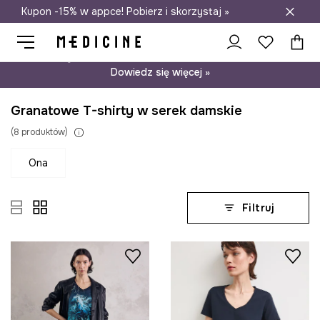
Kupon -15% w appce! Pobierz i skorzystaj »
Darmowa dostawa do salonów
Psst… mamy dla Ciebie kupon -15% na modele nieprzecenione.
Dowiedz się więcej »
Granatowe T-shirty w serek damskie
(
8
produktów
)
ona
Filtruj