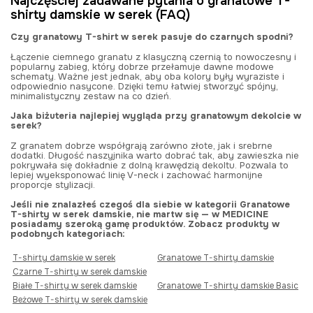
Najczęściej zadawane pytania o granatowe T-
shirty damskie w serek (FAQ)
Czy granatowy T-shirt w serek pasuje do czarnych spodni?
Łączenie ciemnego granatu z klasyczną czernią to nowoczesny i
popularny zabieg, który dobrze przełamuje dawne modowe
schematy. Ważne jest jednak, aby oba kolory były wyraziste i
odpowiednio nasycone. Dzięki temu łatwiej stworzyć spójny,
minimalistyczny zestaw na co dzień.
Jaka biżuteria najlepiej wygląda przy granatowym dekolcie w
serek?
Z granatem dobrze współgrają zarówno złote, jak i srebrne
dodatki. Długość naszyjnika warto dobrać tak, aby zawieszka nie
pokrywała się dokładnie z dolną krawędzią dekoltu. Pozwala to
lepiej wyeksponować linię V-neck i zachować harmonijne
proporcje stylizacji.
Jeśli nie znalazłeś czegoś dla siebie w kategorii Granatowe
T-shirty w serek damskie, nie martw się — w MEDICINE
posiadamy szeroką gamę produktów. Zobacz produkty w
podobnych kategoriach:
T-shirty damskie w serek
Granatowe T-shirty damskie
Czarne T-shirty w serek damskie
Białe T-shirty w serek damskie
Granatowe T-shirty damskie Basic
Beżowe T-shirty w serek damskie