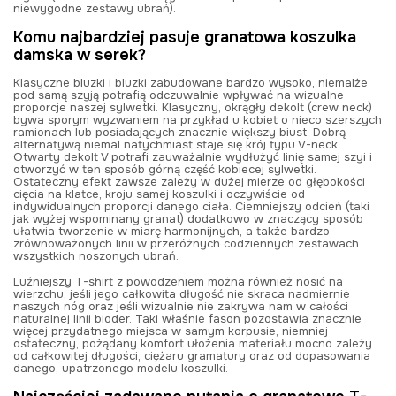
niewygodne zestawy ubrań).
Komu najbardziej pasuje granatowa koszulka
damska w serek?
Klasyczne bluzki i bluzki zabudowane bardzo wysoko, niemalże
pod samą szyją potrafią odczuwalnie wpływać na wizualne
proporcje naszej sylwetki. Klasyczny, okrągły dekolt (crew neck)
bywa sporym wyzwaniem na przykład u kobiet o nieco szerszych
ramionach lub posiadających znacznie większy biust. Dobrą
alternatywą niemal natychmiast staje się krój typu V-neck.
Otwarty dekolt V potrafi zauważalnie wydłużyć linię samej szyi i
otworzyć w ten sposób górną część kobiecej sylwetki.
Ostateczny efekt zawsze zależy w dużej mierze od głębokości
cięcia na klatce, kroju samej koszulki i oczywiście od
indywidualnych proporcji danego ciała. Ciemniejszy odcień (taki
jak wyżej wspominany granat) dodatkowo w znaczący sposób
ułatwia tworzenie w miarę harmonijnych, a także bardzo
zrównoważonych linii w przeróżnych codziennych zestawach
wszystkich noszonych ubrań.
Luźniejszy T-shirt z powodzeniem można również nosić na
wierzchu, jeśli jego całkowita długość nie skraca nadmiernie
naszych nóg oraz jeśli wizualnie nie zakrywa nam w całości
naturalnej linii bioder. Taki właśnie fason pozostawia znacznie
więcej przydatnego miejsca w samym korpusie, niemniej
ostateczny, pożądany komfort ułożenia materiału mocno zależy
od całkowitej długości, ciężaru gramatury oraz od dopasowania
danego, upatrzonego modelu koszulki.