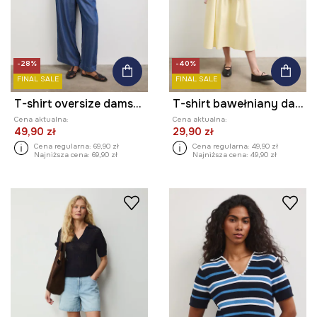
-28%
-40%
FINAL SALE
FINAL SALE
T-shirt oversize damski bawełniany z elastanem
T-shirt bawełniany damski z elastanem w pasy
Cena aktualna:
Cena aktualna:
49,90 zł
29,90 zł
Cena regularna:
69,90 zł
Cena regularna:
49,90 zł
Najniższa cena:
69,90 zł
Najniższa cena:
49,90 zł