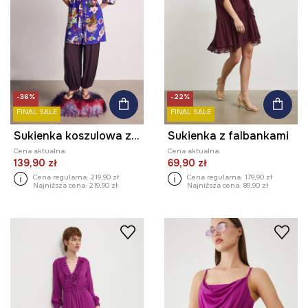
-36%
-22%
FINAL SALE
FINAL SALE
Sukienka koszulowa z wiskozą z kolekcji Kit Mizeres x Medicine
Sukienka z falbankami
Cena aktualna:
Cena aktualna:
139,90 zł
69,90 zł
Cena regularna:
219,90 zł
Cena regularna:
179,90 zł
Najniższa cena:
219,90 zł
Najniższa cena:
89,90 zł