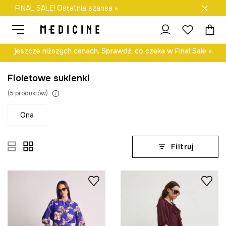
FINAL SALE! Ostatnia szansa »
Darmowa dostawa do salonów
Odkryj wybrane modele z kolekcji damskiej i męskiej – teraz w
jeszcze niższych cenach. Sprawdź, co czeka w Final Sale »
Fioletowe sukienki
(
5
produktów
)
ona
Filtruj