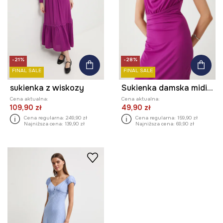
-21%
-28%
FINAL SALE
FINAL SALE
sukienka z wiskozy
Sukienka damska midi gładka
Cena aktualna:
Cena aktualna:
109,90 zł
49,90 zł
Cena regularna:
249,90 zł
Cena regularna:
159,90 zł
Najniższa cena:
139,90 zł
Najniższa cena:
69,90 zł