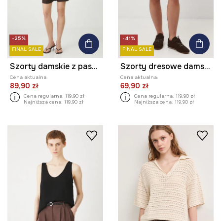
-25%
-41%
FINAL SALE
FINAL SALE
Szorty damskie z paskiem z lyocellu kolor brązowy
Szorty dresowe damskie z modalem
Cena aktualna:
Cena aktualna:
89,90 zł
69,90 zł
Cena regularna:
119,90 zł
Cena regularna:
119,90 zł
Najniższa cena:
119,90 zł
Najniższa cena:
119,90 zł