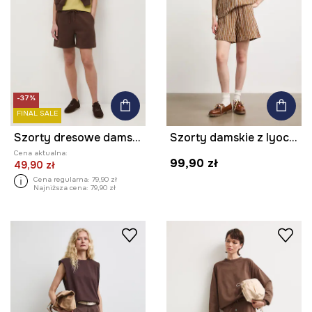
-37%
FINAL SALE
Szorty dresowe damskie
Szorty damskie z lyocellem w paski
Cena aktualna:
99,90 zł
49,90 zł
Cena regularna:
79,90 zł
Najniższa cena:
79,90 zł