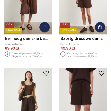
-35%
-28%
FINAL SALE
FINAL SALE
Bermudy damskie bawełniane gładkie
Szorty dresowe damskie bawełniane regular waist
Cena aktualna:
Cena aktualna:
89,90 zł
49,90 zł
Cena regularna:
139,90 zł
Cena regularna:
69,90 zł
Najniższa cena:
139,90 zł
Najniższa cena:
69,90 zł