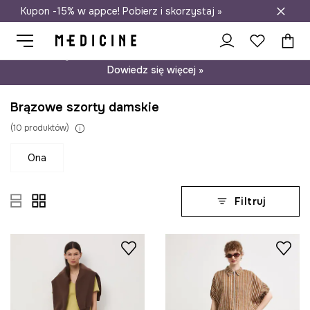
Kupon -15% w appce! Pobierz i skorzystaj »
Darmowa dostawa do salonów
Psst… mamy dla Ciebie kupon -15% na modele nieprzecenione.
Dowiedz się więcej »
Brązowe szorty damskie
(
10
produktów
)
ona
Filtruj