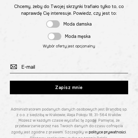
Chcemy, żeby do Twojej skrzynki trafiało tylko to, co
naprawdę Cię interesuje. Powiedz, czy jest to:
Moda damska
Moda męska
Wybór oferty jest opcjonalny
Zapisz mnie
Administratorem podanych danych osobowych jest Brandbq sp.
z o.o. z siedzibą w Krakowie, Aleja Pokoju 18, 31-564 Kraków.
Możesz w każdym czasie wycofać tę zgodę. Pamiętaj, że
przetwarzanie przez nas Twoich danych do czasu cofnięcia
zgody jest zgodne z prawem. Szczegóły w
polityce prywatności
.