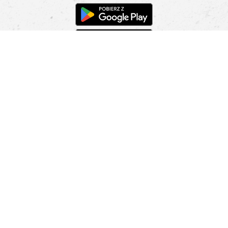
Pomoc
Znajdź sklep
Informacje
O nas
Nasze salony
Aplikacja mobilna
Zasady prezentowania towarów
Projekt Murale