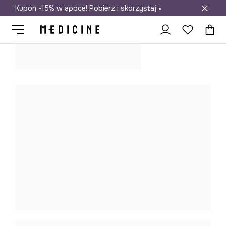
Kupon -15% w appce! Pobierz i skorzystaj »
Darmowa dostawa do salonów