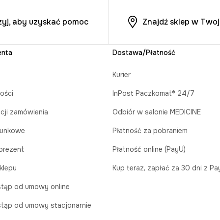
zyj, aby uzyskać pomoc
Znajdź sklep w Twoj
enta
Dostawa/Płatność
Kurier
ości
InPost Paczkomat® 24/7
acji zamówienia
Odbiór w salonie MEDICINE
runkowe
Płatność za pobraniem
prezent
Płatność online (PayU)
klepu
Kup teraz, zapłać za 30 dni z P
tąp od umowy online
tąp od umowy stacjonarnie