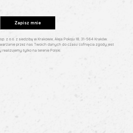
Zapisz mnie
z o.o. z siedzibą w Krakowie, Aleja Pokoju 18, 31-564 Kraków.
twarzanie przez nas Twoich danych do czasu cofnięcia zgody jest
 realizujemy tylko na terenie Polski.