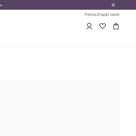
»
ni na zwrot
Pomoc
Znajdź salon