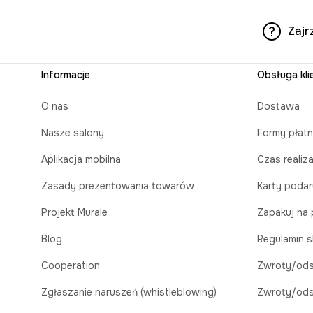
Zajr
Informacje
Obsługa kli
O nas
Dostawa
Nasze salony
Formy płatn
Aplikacja mobilna
Czas realiz
Zasady prezentowania towarów
Karty poda
Projekt Murale
Zapakuj na 
Blog
Regulamin s
Cooperation
Zwroty/ods
Zgłaszanie naruszeń (whistleblowing)
Zwroty/ods