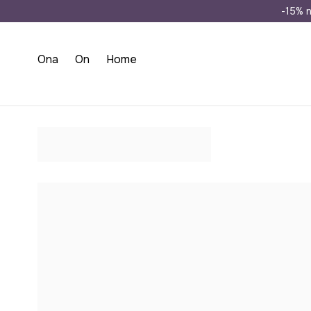
Wysyłka n
-15% n
Ona
On
Home