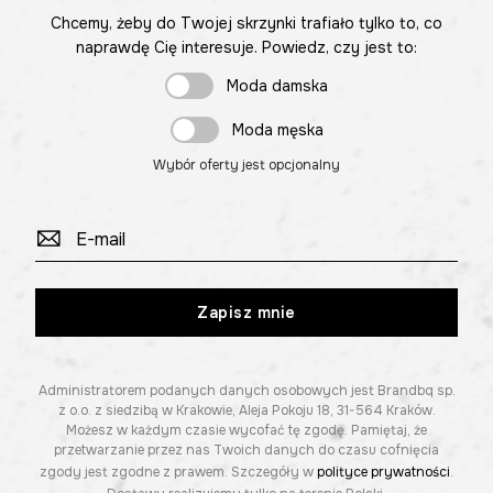
Chcemy, żeby do Twojej skrzynki trafiało tylko to, co
naprawdę Cię interesuje. Powiedz, czy jest to:
Moda damska
Moda męska
Wybór oferty jest opcjonalny
Zapisz mnie
Administratorem podanych danych osobowych jest Brandbq sp.
z o.o. z siedzibą w Krakowie, Aleja Pokoju 18, 31-564 Kraków.
Możesz w każdym czasie wycofać tę zgodę. Pamiętaj, że
przetwarzanie przez nas Twoich danych do czasu cofnięcia
zgody jest zgodne z prawem. Szczegóły w
polityce prywatności
.