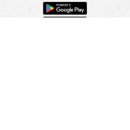
Pomoc
Znajdź sklep
Informacje
O nas
Nasze salony
Aplikacja mobilna
Zasady prezentowania towarów
Projekt Murale