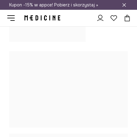
Kupon -15% w appce! Pobierz i skorzystaj »
Darmowa dostawa do salonów