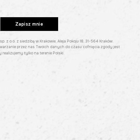
Zapisz mnie
z o.o. z siedzibą w Krakowie, Aleja Pokoju 18, 31-564 Kraków.
twarzanie przez nas Twoich danych do czasu cofnięcia zgody jest
 realizujemy tylko na terenie Polski.