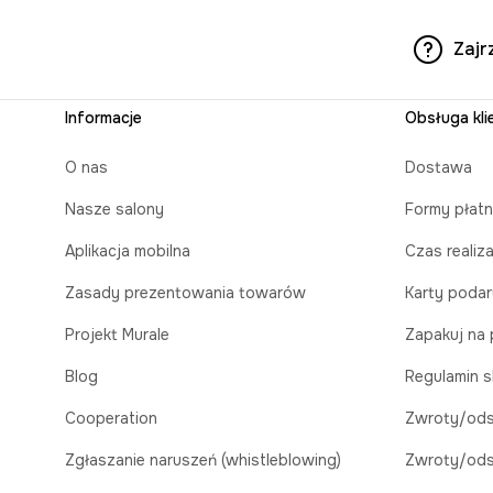
Zajr
Informacje
Obsługa kli
O nas
Dostawa
Nasze salony
Formy płatn
Aplikacja mobilna
Czas realiz
Zasady prezentowania towarów
Karty poda
Projekt Murale
Zapakuj na 
Blog
Regulamin s
Cooperation
Zwroty/ods
Zgłaszanie naruszeń (whistleblowing)
Zwroty/ods