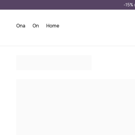
Wysyłka n
-15% 
Ona
On
Home