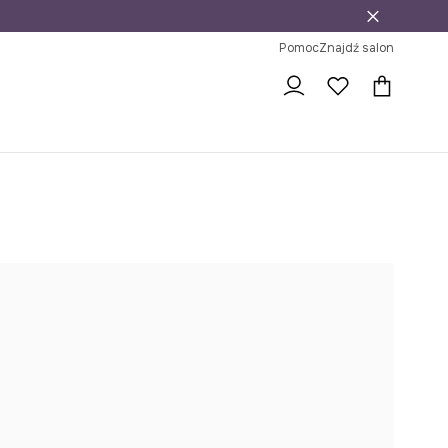
j
ni na zwrot
Pomoc
Znajdź salon