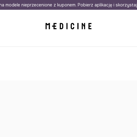
awet w 24h
na modele nieprzecenione z kuponem. Pobierz aplikację i skorzysta
Darmowa dostawa do salonów
30 d