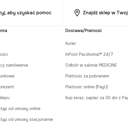
zyj, aby uzyskać pomoc
Znajdź sklep w Twoj
enta
Dostawa/Płatność
Kurier
ości
InPost Paczkomat® 24/7
acji zamówienia
Odbiór w salonie MEDICINE
runkowe
Płatność za pobraniem
prezent
Płatność online (PayU)
klepu
Kup teraz, zapłać za 30 dni z P
tąp od umowy online
tąp od umowy stacjonarnie