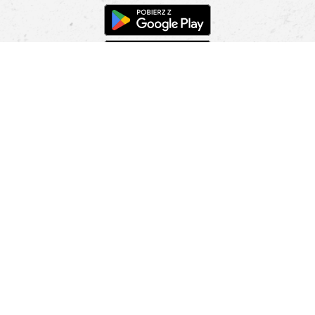
Pomoc
Znajdź sklep
Informacje
O nas
Nasze salony
Aplikacja mobilna
Zasady prezentowania towarów
Projekt Murale