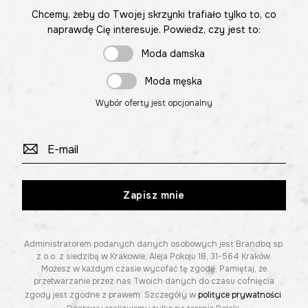
Chcemy, żeby do Twojej skrzynki trafiało tylko to, co
naprawdę Cię interesuje. Powiedz, czy jest to:
Moda damska
Moda męska
Wybór oferty jest opcjonalny
Zapisz mnie
Administratorem podanych danych osobowych jest Brandbq sp.
z o.o. z siedzibą w Krakowie, Aleja Pokoju 18, 31-564 Kraków.
Możesz w każdym czasie wycofać tę zgodę. Pamiętaj, że
przetwarzanie przez nas Twoich danych do czasu cofnięcia
zgody jest zgodne z prawem. Szczegóły w
polityce prywatności
.