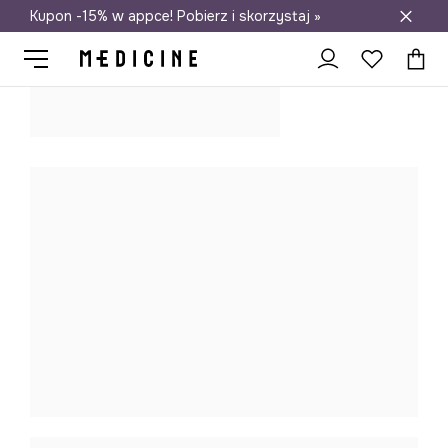
Kupon -15% w appce! Pobierz i skorzystaj »
Darmowa dostawa do salonów