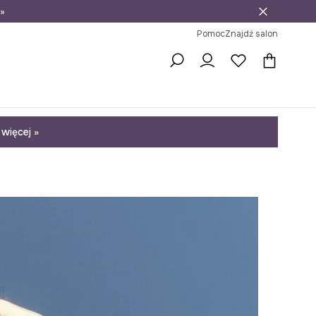
»
ni na zwrot
Pomoc
Znajdź salon
więcej »