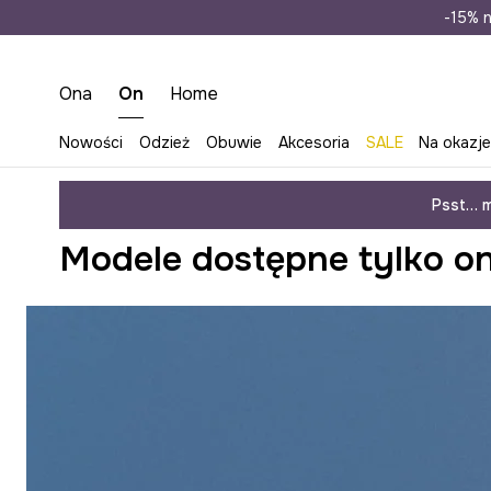
Wysyłka n
-15% n
Ona
On
Home
Nowości
Odzież
Obuwie
Akcesoria
SALE
Na okazj
Medicine
Modele dostępne tylko online
On
Odzież
Psst… m
Modele dostępne tylko onl