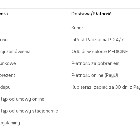
enta
Dostawa/Płatność
Kurier
ości
InPost Paczkomat® 24/7
acji zamówienia
Odbiór w salonie MEDICINE
runkowe
Płatność za pobraniem
prezent
Płatność online (PayU)
klepu
Kup teraz, zapłać za 30 dni z P
tąp od umowy online
tąp od umowy stacjonarnie
egulaminy
stwo