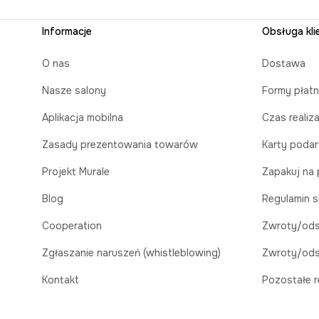
Informacje
Obsługa kli
O nas
Dostawa
Nasze salony
Formy płatn
Aplikacja mobilna
Czas realiz
Zasady prezentowania towarów
Karty poda
Projekt Murale
Zapakuj na 
Blog
Regulamin s
Cooperation
Zwroty/ods
Zgłaszanie naruszeń (whistleblowing)
Zwroty/ods
Kontakt
Pozostałe r
Kariera
Bezpieczeń