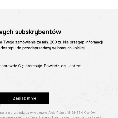
wych subskrybentów
na Twoje zamówienie za min. 200 zł. Nie przegap informacji
 dostępu do przedsprzedaży wybranych kolekcji
naprawdę Cię interesuje. Powiedz, czy jest to:
Zapisz mnie
z o.o. z siedzibą w Krakowie, Aleja Pokoju 18, 31-564 Kraków.
twarzanie przez nas Twoich danych do czasu cofnięcia zgody jest