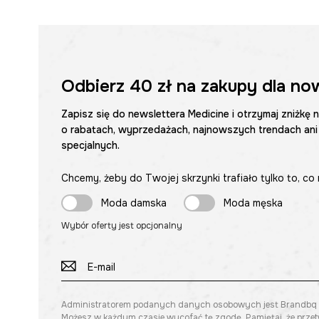
Odbierz
40 zł
na zakupy dla no
Zapisz się do newslettera Medicine i otrzymaj zniżkę 
o rabatach, wyprzedażach, najnowszych trendach ani
specjalnych.
Chcemy, żeby do Twojej skrzynki trafiało tylko to, co 
Moda damska
Moda męska
Wybór oferty jest opcjonalny
Administratorem podanych danych osobowych jest Brandbq sp. 
Możesz w każdym czasie wycofać tę zgodę. Pamiętaj, że prze