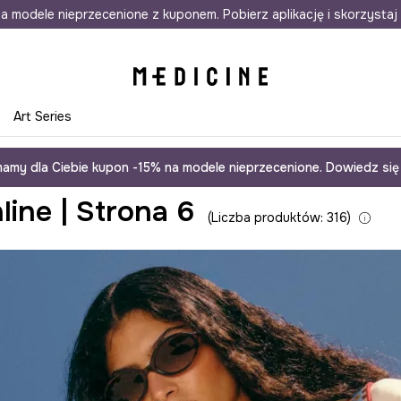
awet w 24h
a modele nieprzecenione z kuponem. Pobierz aplikację i skorzystaj 
Darmowa dostawa do salonów
30 d
e
Art Series
amy dla Ciebie kupon -15% na modele nieprzecenione. Dowiedz się 
ine | Strona 6
Liczba produktów: 316