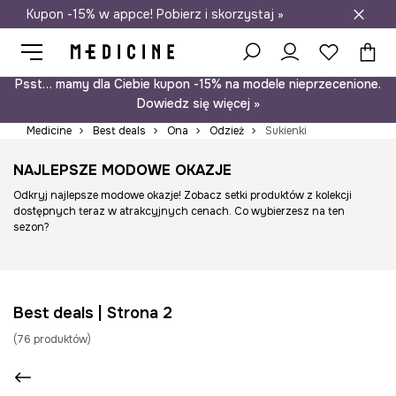
Kupon -15% w appce! Pobierz i skorzystaj »
Darmowa dostawa do salonów
Psst… mamy dla Ciebie kupon -15% na modele nieprzecenione.
Dowiedz się więcej »
Medicine
Best deals
Ona
Odzież
Sukienki
NAJLEPSZE MODOWE OKAZJE
Odkryj najlepsze modowe okazje! Zobacz setki produktów z kolekcji
dostępnych teraz w atrakcyjnych cenach. Co wybierzesz na ten
sezon?
Best deals | Strona 2
(
76
produktów
)