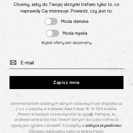
Chcemy, żeby do Twojej skrzynki trafiało tylko to, co
naprawdę Cię interesuje. Powiedz, czy jest to:
Moda damska
Moda męska
Wybór oferty jest opcjonalny
Zapisz mnie
Administratorem podanych danych osobowych jest Brandbq sp.
z o.o. z siedzibą w Krakowie, Aleja Pokoju 18, 31-564 Kraków.
Możesz w każdym czasie wycofać tę zgodę. Pamiętaj, że
przetwarzanie przez nas Twoich danych do czasu cofnięcia
zgody jest zgodne z prawem. Szczegóły w
polityce prywatności
.
Dostawy realizujemy tylko na terenie Polski.