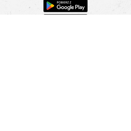
Pomoc
Znajdź sklep
Informacje
O nas
Nasze salony
Aplikacja mobilna
Zasady prezentowania towarów
Projekt Murale