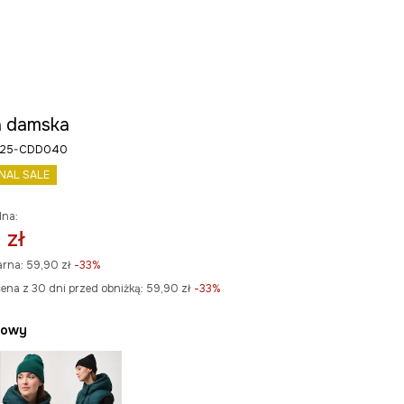
 damska
W25-CDD040
INAL SALE
lna:
 zł
arna:
59,90 zł
-33%
ena z 30 dni przed obniżką:
59,90 zł
 -33%
żowy