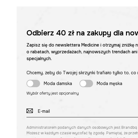
Odbierz
40 zł
na zakupy dla no
Zapisz się do newslettera Medicine i otrzymaj zniżkę 
o rabatach, wyprzedażach, najnowszych trendach ani
specjalnych.
Chcemy, żeby do Twojej skrzynki trafiało tylko to, co 
Moda damska
Moda męska
Wybór oferty jest opcjonalny
Administratorem podanych danych osobowych jest Brandbq sp. 
Możesz w każdym czasie wycofać tę zgodę. Pamiętaj, że prze