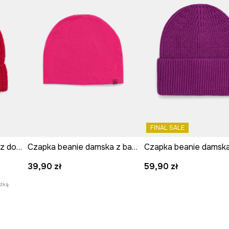
FINAL SALE
Czapka damska beanie z domieszką wełny
Czapka beanie damska z bawełną
39,90 zł
59,90 zł
żką: