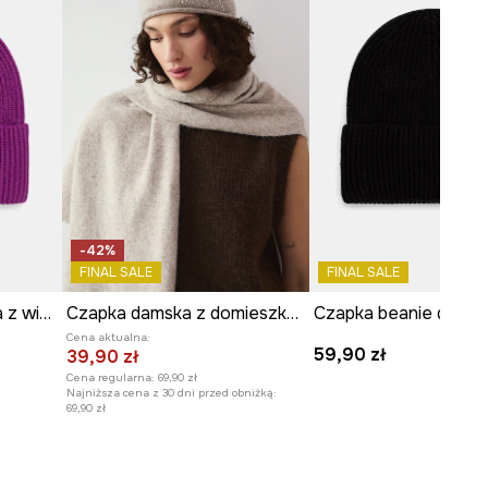
-42%
FINAL SALE
FINAL SALE
Czapka beanie damska z wiskozą
Czapka damska z domieszką wełny z kryształkami
Cena aktualna:
59,90 zł
39,90 zł
Cena regularna:
69,90 zł
Najniższa cena z 30 dni przed obniżką:
69,90 zł