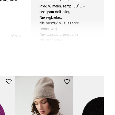
Prać w maks. temp. 30°C –
program delikatny.
Nie wybielać.
Nie suszyć w suszarce
bębnowej.
Nie czyścić chemicznie.
różowy
Nie prasować.
CDD040-43X
WYMIARY