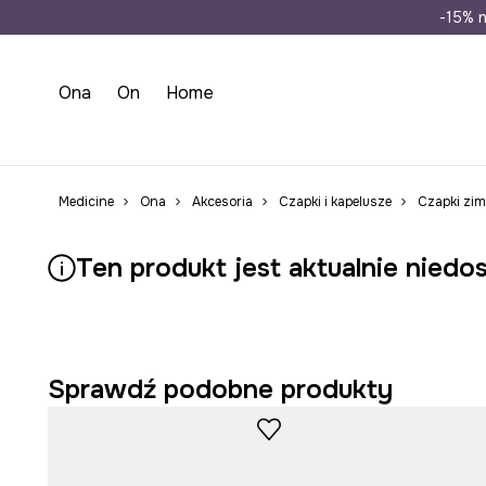
Wysyłka n
-15% n
Ona
On
Home
Medicine
Ona
Akcesoria
Czapki i kapelusze
Czapki zi
Ten produkt jest aktualnie niedo
Sprawdź podobne produkty