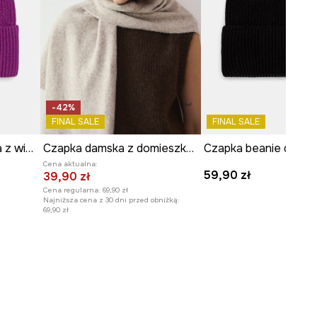
-42%
FINAL SALE
FINAL SALE
Czapka beanie damska z wiskozą
Czapka damska z domieszką wełny z kryształkami
Cena aktualna:
59,90 zł
39,90 zł
Cena regularna:
69,90 zł
Najniższa cena z 30 dni przed obniżką:
69,90 zł