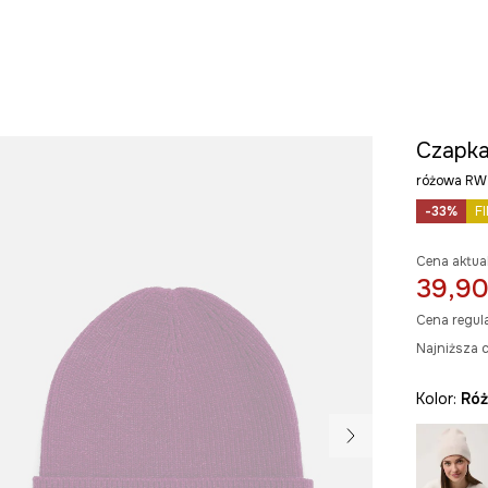
Czapka
różowa R
-33%
F
Cena aktua
39,90
Cena regul
Najniższa c
Kolor:
ró