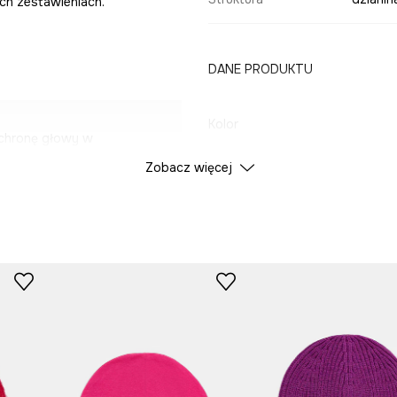
ich zestawieniach.
DANE PRODUKTU
Kolor
chronę głowy w
Zobacz więcej
ID Produktu
RW25-
zenia przez cały
Producent
rmiczną.
ie na głowie.
zienne zestawy.
izacji.