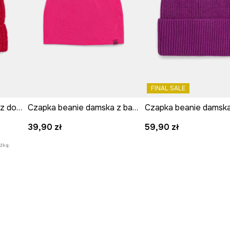
FINAL SALE
Czapka damska beanie z domieszką wełny
Czapka beanie damska z bawełną
39,90 zł
59,90 zł
żką: