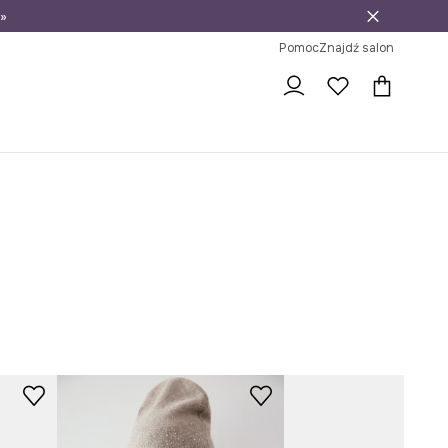
»
ni na zwrot
Pomoc
Znajdź salon