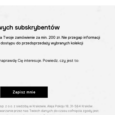
wych subskrybentów
na Twoje zamówienie za min. 200 zł. Nie przegap informacji
 dostępu do przedsprzedaży wybranych kolekcji
naprawdę Cię interesuje. Powiedz, czy jest to:
Zapisz mnie
z o.o. z siedzibą w Krakowie, Aleja Pokoju 18, 31-564 Kraków.
twarzanie przez nas Twoich danych do czasu cofnięcia zgody jest