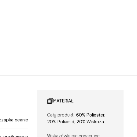
MATERIAŁ
Cały produkt
:
60% Poliester,
czapka beanie
20% Poliamid, 20% Wiskoza
Wskazówki pielęgnacyjne
:
a, prążkowana