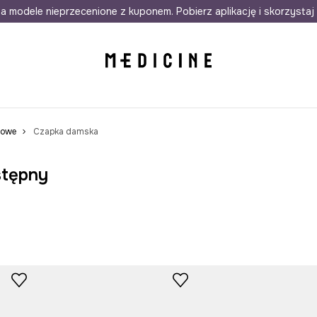
awet w 24h
a modele nieprzecenione z kuponem. Pobierz aplikację i skorzystaj 
Darmowa dostawa do salonów
30 d
mowe
Czapka damska
stępny