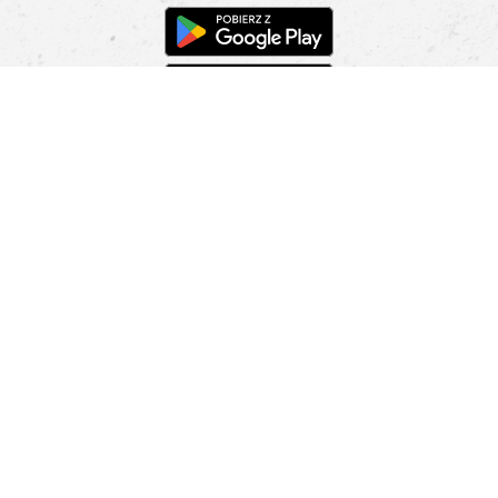
Pomoc
Znajdź sklep
Informacje
O nas
Nasze salony
Aplikacja mobilna
Zasady prezentowania towarów
Projekt Murale