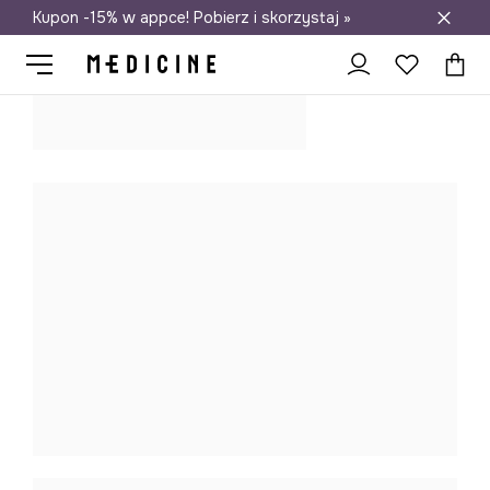
Kupon -15% w appce! Pobierz i skorzystaj »
Darmowa dostawa do salonów