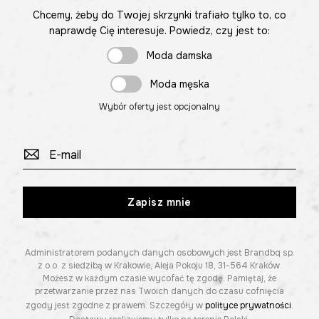
Chcemy, żeby do Twojej skrzynki trafiało tylko to, co
naprawdę Cię interesuje. Powiedz, czy jest to:
Moda damska
Moda męska
Wybór oferty jest opcjonalny
Zapisz mnie
Administratorem podanych danych osobowych jest Brandbq sp.
z o.o. z siedzibą w Krakowie, Aleja Pokoju 18, 31-564 Kraków.
Możesz w każdym czasie wycofać tę zgodę. Pamiętaj, że
przetwarzanie przez nas Twoich danych do czasu cofnięcia
zgody jest zgodne z prawem. Szczegóły w
polityce prywatności
.