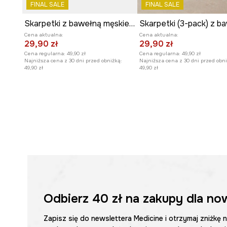
FINAL SALE
FINAL SALE
Skarpetki z bawełną męskie z motywem zwierzęcym (2-pack)
Cena aktualna:
Cena aktualna:
29,90 zł
29,90 zł
Cena regularna:
49,90 zł
Cena regularna:
49,90 zł
Najniższa cena z 30 dni przed obniżką:
Najniższa cena z 30 dni przed obni
49,90 zł
49,90 zł
Odbierz
40 zł
na zakupy dla no
Zapisz się do newslettera Medicine i otrzymaj zniżkę 