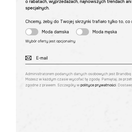
o rabatach, wyprzedażach, najnowszych trendach ani
specjalnych.
Chcemy, żeby do Twojej skrzynki trafiało tylko to, co 
Moda damska
Moda męska
Wybór oferty jest opcjonalny
Administratorem podanych danych osobowych jest Brandbq sp. 
Możesz w każdym czasie wycofać tę zgodę. Pamiętaj, że prze
zgodne z prawem. Szczegóły w
polityce prywatności
. Dostawy