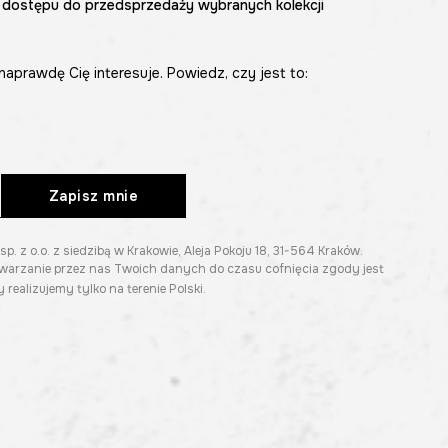
 dostępu do przedsprzedaży wybranych kolekcji
naprawdę Cię interesuje. Powiedz, czy jest to:
Zapisz mnie
z o.o. z siedzibą w Krakowie, Aleja Pokoju 18, 31-564 Kraków.
twarzanie przez nas Twoich danych do czasu cofnięcia zgody jest
 realizujemy tylko na terenie Polski.