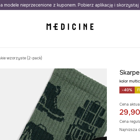
awet w 24h
a modele nieprzecenione z kuponem. Pobierz aplikację i skorzystaj 
Darmowa dostawa do salonów
30 d
skie wzorzyste (2-pack)
Skarpe
kolor mult
-40%
F
Cena aktua
29,90
Cena regul
Najniższa c