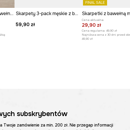
FINAL SALE
Skarpetki (3-pack) z bawełną męskie z ozdobnym haftem w samochody
Skarpety 3-pack męskie z bawełną z motywem zwierzęcym
Cena aktualna:
59,90 zł
29,90 zł
Cena regularna:
49,90 zł
żką:
Najniższa cena z 30 dni przed ob
49,90 zł
wych subskrybentów
na Twoje zamówienie za min. 200 zł. Nie przegap informacji