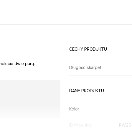
CECHY PRODUKTU
plecie dwie pary.
Długość skarpet
DANE PRODUKTU
Kolor
ID Produktu
RW25