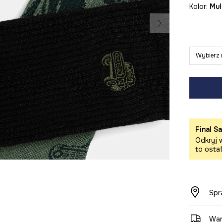
Kolor:
mu
Wybierz 
Final Sa
Odkryj w
to osta
Spr
War