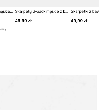
Skarpetki z bawełną męskie świąteczne (2-pack)
Skarpety 2-pack męskie z bawełną z motywem zwierzęcym
49,90 zł
49,90 zł
niżką: