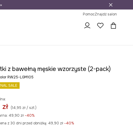
»
ni na zwrot
Pomoc
Znajdź salon
tki z bawełną męskie wzorzyste (2-pack)
icolor RW25-LGM105
INAL SALE
lna:
 zł
(14,95 zł / szt.)
arna:
49,90 zł
-40%
ena z 30 dni przed obniżką:
49,90 zł
 -40%