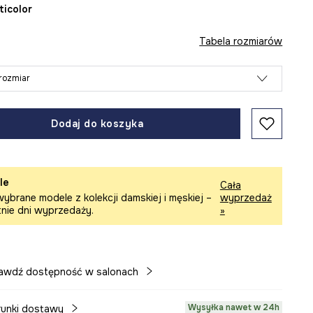
lticolor
Tabela rozmiarów
rozmiar
Dodaj do koszyka
le
Cała
ybrane modele z kolekcji damskiej i męskiej –
wyprzedaż
tnie dni wyprzedaży.
»
awdź dostępność w salonach
Wysyłka nawet w 24h
unki dostawy