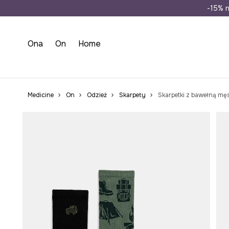
Wysyłka n
-15% n
Ona
On
Home
Medicine
On
Odzież
Skarpety
Skarpetki z bawełną mę