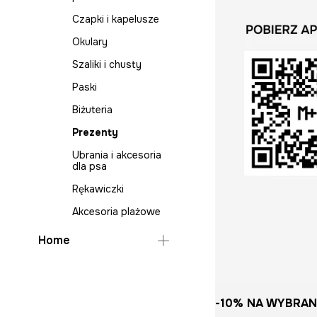
Kurtki i płaszcze
Buty wysokie
Płaszcze
Szpilki
Paski
Czapki i kapelusze
Marynarki i kamizelki
Kapcie
Skarpetki
Kapcie
Akcesoria plażowe
Okulary
Piżamy
Spodnie
Ubrania i akcesoria
Szaliki i chusty
dla psa
Polo
Spódnice
Paski
Prezenty
Skarpety
Stroje kąpielowe
Biżuteria
Spodnie
Sukienki
Prezenty
Swetry
Swetry
Ubrania i akcesoria
Szorty
dla psa
Szorty
T-shirty
Rękawiczki
Topy
Koszule na wesele
Akcesoria plażowe
T-shirty
Komplety
Home
Sukienki na wesele
Komplety
Sypialnia
Salon
Koce i pledy do
-10% NA WYBRAN
sypialni
Kuchnia i jadalnia
Koce i pledy do