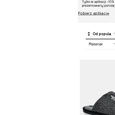
Tylko w aplikacji -10
Poduszki i poszewki
salonu
prezentowany poniżej.
Lifestyle i travel
do sypialni
Tekstylia
Poduszki i poszewki
Pobierz aplikację
do salonu
Zastawa stołowa
Bagaż
Zapachy
Ubrania i akcesoria
dla psa
Od popularnych
Materiał