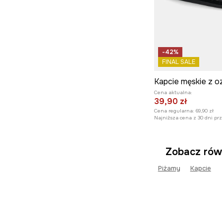
-42%
FINAL SALE
Cena aktualna:
39,90 zł
Cena regularna:
69,90 zł
Najniższa cena z 30 dni pr
Zobacz rów
Piżamy
Kapcie