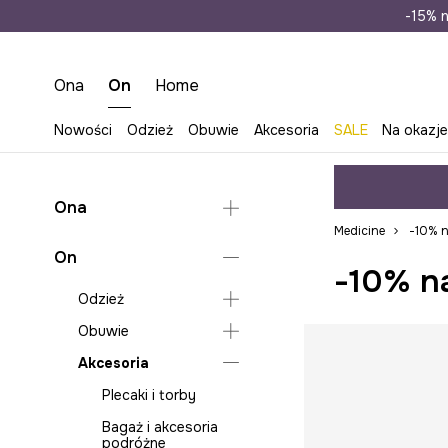
Wysyłka n
-15% n
Ona
On
Home
Nowości
Odzież
Obuwie
Akcesoria
SALE
Na okazj
Ona
Medicine
-10% 
Odzież
On
-10% n
Obuwie
Bluzy
Odzież
Akcesoria
Jeansy
Klapki i sandały
Obuwie
Bielizna
Kombinezony
Espadryle
Torebki
Akcesoria
Bluzy
Klapki i sandały
Koszule i bluzki
Baleriny
Okulary
Jeansy
Lifestyle i trampki
Plecaki i torby
Kurtki
Kalosze
Czapki i kapelusze
Koszule
Mokasyny i półbuty
Bagaż i akcesoria
Marynarki
Kozaki i botki
Szaliki i chusty
podróżne