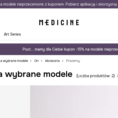
awet w 24h
a modele nieprzecenione z kuponem. Pobierz aplikację i skorzystaj 
Darmowa dostawa do salonów
30 d
e
Art Series
Psst… mamy dla Ciebie kupon -15% na modele nieprzec
na wybrane modele
On
Akcesoria
Prezenty
a wybrane modele
Liczba produktów: 2