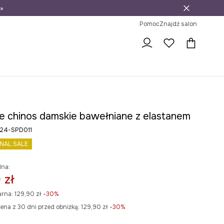
»
ni na zwrot
Pomoc
Znajdź salon
e chinos damskie bawełniane z elastanem
24-SPD011
INAL SALE
lna:
 zł
arna:
129,90 zł
-30%
ena z 30 dni przed obniżką:
129,90 zł
 -30%