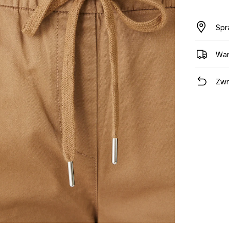
Spr
War
Zwr