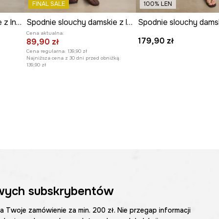
FINAL SALE
100% LEN
Spodnie chinos damskie z lnem
Spodnie slouchy damskie z lyocellu gładkie
Cena aktualna:
179,90 zł
89,90 zł
Cena regularna:
139,90 zł
Najniższa cena z 30 dni przed obniżką:
139,90 zł
wych subskrybentów
na Twoje zamówienie za min. 200 zł. Nie przegap informacji