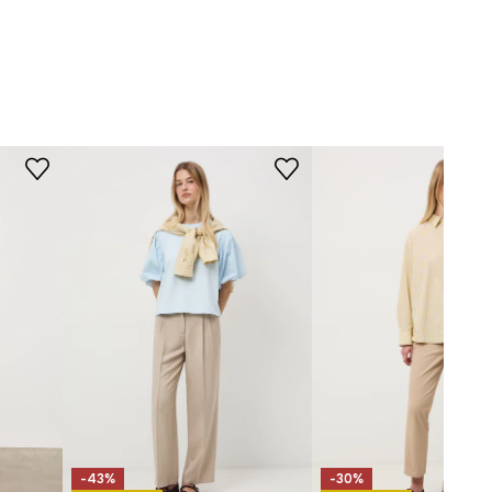
Nie czyścić chemicznie.
beżowy
Prasować w maks. temp. 150°C.
-SPD011-80Y
KRÓJ
Krój
:
regular fit
Rodzaj nogawek
:
proste
Stan
:
regularny
WYMIARY
Długość nogawki wewnętrznej
:
69 cm
Szerokość w pasie
:
37 cm
Wymiary podane dla rozmiaru
:
S
Szerokość w biodrach
:
50,5 cm
Wysokość stanu
:
27,5 cm
-43%
-30%