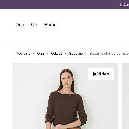
Wysyłka n
-15% n
Ona
On
Home
Medicine
Ona
Odzież
Spodnie
Spodnie chinos damski
Video