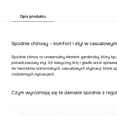
Opis produktu
Spodnie chinosy – komfort i styl w casualowy
Spodnie chinos to uniwersalny element garderoby, który łą
ponadczasowy styl. Ich klasyczny krój i gładki wzór spraw
do tworzenia różnorodnych, casualowych stylizacji, które s
codziennych sytuacjach.
Czym wyróżniają się te damskie spodnie z reg
Spodnie typu
chinos
, które łączą klasyczny fason z 