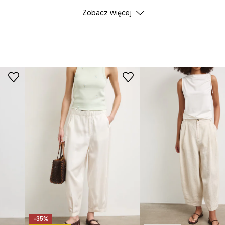
Zobacz więcej
Kolor
noszenia.
ID Produktu
RW24
ożenie na sylwetce.
ość i przewiewność.
legancji.
e do
anie do sylwetki.
ersalne i przyjemne
-35%