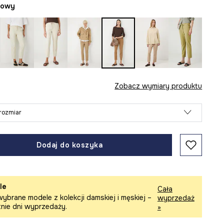
żowy
Zobacz wymiary produktu
rozmiar
Dodaj do koszyka
le
Cała
ybrane modele z kolekcji damskiej i męskiej –
wyprzedaż
tnie dni wyprzedaży.
»