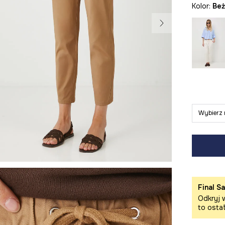
Kolor:
be
Wybierz 
Final Sa
Odkryj w
to osta