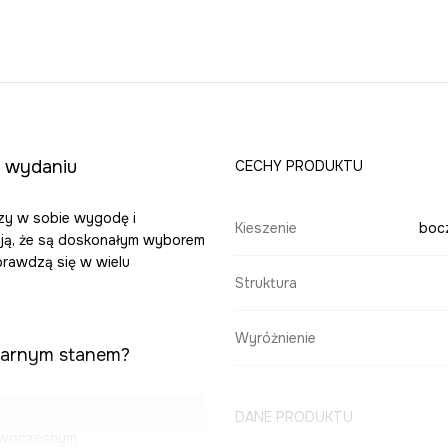
m wydaniu
CECHY PRODUKTU
czy w sobie wygodę i
Kieszenie
boc
iają, że są doskonałym wyborem
prawdzą się w wielu
Struktura
Wyróżnienie
ularnym stanem?
DANE PRODUKTU
nowoczesnym