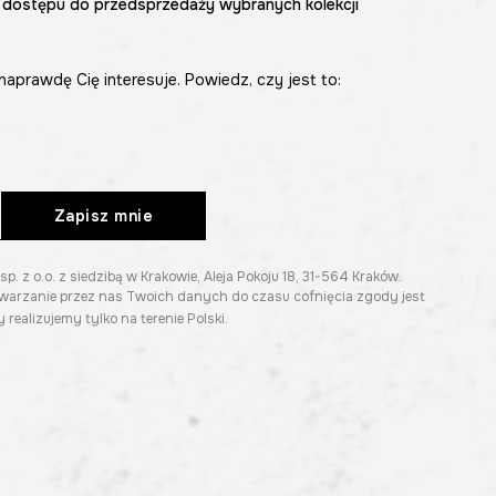
 dostępu do przedsprzedaży wybranych kolekcji
naprawdę Cię interesuje. Powiedz, czy jest to:
Zapisz mnie
z o.o. z siedzibą w Krakowie, Aleja Pokoju 18, 31-564 Kraków.
twarzanie przez nas Twoich danych do czasu cofnięcia zgody jest
 realizujemy tylko na terenie Polski.