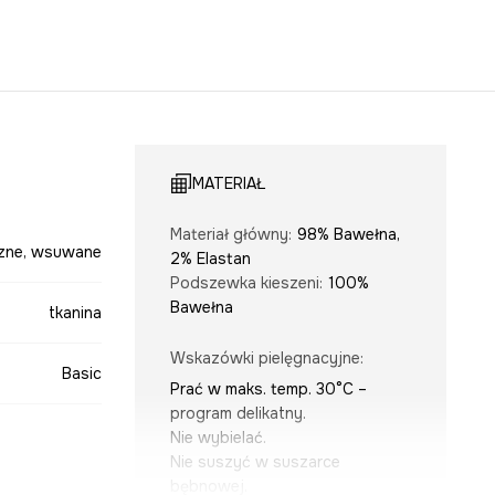
MATERIAŁ
Materiał główny
:
98% Bawełna,
zne, wsuwane
2% Elastan
Podszewka kieszeni
:
100%
Bawełna
tkanina
Wskazówki pielęgnacyjne
:
Basic
Prać w maks. temp. 30°C –
program delikatny.
Nie wybielać.
Nie suszyć w suszarce
bębnowej.