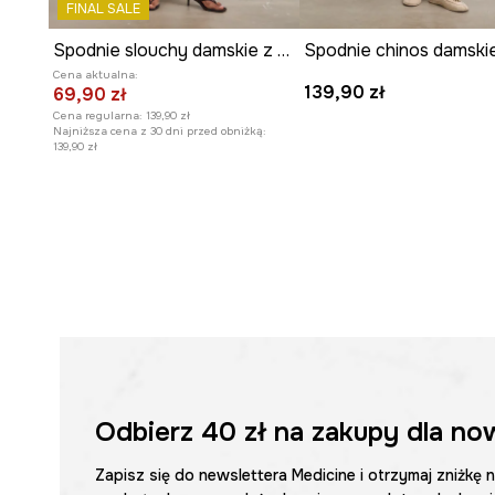
FINAL SALE
Spodnie slouchy damskie z wiskozą regular waist gładkie
Cena aktualna:
139,90 zł
69,90 zł
Cena regularna:
139,90 zł
Najniższa cena z 30 dni przed obniżką:
139,90 zł
Odbierz
40 zł
na zakupy dla no
Zapisz się do newslettera Medicine i otrzymaj zniżkę 