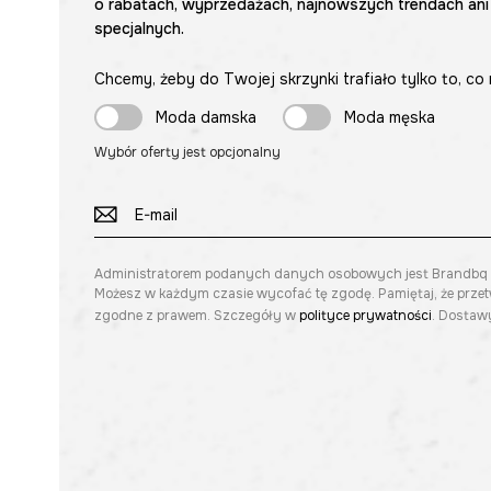
o rabatach, wyprzedażach, najnowszych trendach ani
specjalnych.
Chcemy, żeby do Twojej skrzynki trafiało tylko to, co 
Moda damska
Moda męska
Wybór oferty jest opcjonalny
Administratorem podanych danych osobowych jest Brandbq sp. 
Możesz w każdym czasie wycofać tę zgodę. Pamiętaj, że prze
zgodne z prawem. Szczegóły w
polityce prywatności
. Dostawy