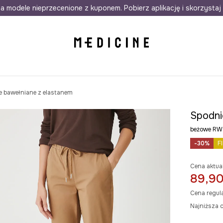
awet w 24h
a modele nieprzecenione z kuponem. Pobierz aplikację i skorzystaj 
Darmowa dostawa do salonów
30 d
e bawełniane z elastanem
Spodni
beżowe RW
-30%
F
Cena aktua
89,90
Cena regul
Najniższa c