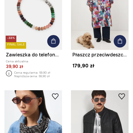
-33%
FINAL SALE
Zawieszka do telefonu z kamieniem naturalnym
Płaszcz przeciwdeszczowy
Cena aktualna:
179,90 zł
39,90 zł
Cena regularna:
59,90 zł
Najniższa cena:
59,90 zł