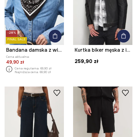
-28%
FINAL SALE
Bandana damska z wiskozy wzorzysta
Kurtka biker męska z imitacji skóry
Cena aktualna:
259,90 zł
49,90 zł
Cena regularna:
69,90 zł
Najniższa cena:
69,90 zł