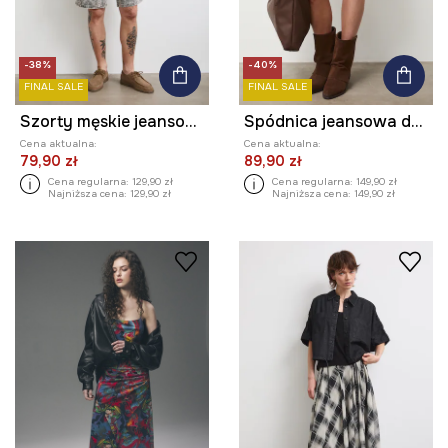
-38%
-40%
FINAL SALE
FINAL SALE
Szorty męskie jeansowe regular waist z efektem sprania
Spódnica jeansowa damska żakardowa wzorzysta
Cena aktualna:
Cena aktualna:
79,90 zł
89,90 zł
Cena regularna:
129,90 zł
Cena regularna:
149,90 zł
Najniższa cena:
129,90 zł
Najniższa cena:
149,90 zł