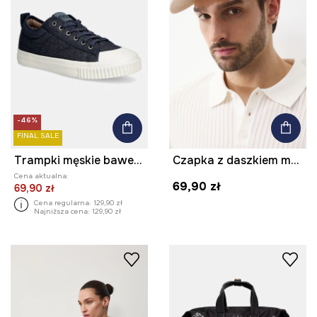
-46%
FINAL SALE
Trampki męskie bawełniane
Czapka z daszkiem męska z lnem
Cena aktualna:
69,90 zł
69,90 zł
Cena regularna:
129,90 zł
Najniższa cena:
129,90 zł