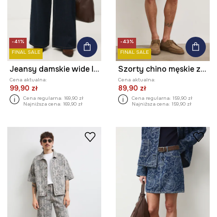
-41%
-43%
FINAL SALE
FINAL SALE
Jeansy damskie wide leg gładkie
Szorty chino męskie z lnem
Cena aktualna:
Cena aktualna:
99,90 zł
89,90 zł
Cena regularna:
169,90 zł
Cena regularna:
159,90 zł
Najniższa cena:
169,90 zł
Najniższa cena:
159,90 zł