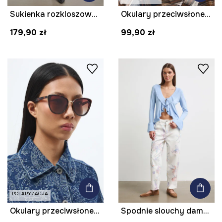
Sukienka rozkloszowana z wiskozą gładka
Okulary przeciwsłoneczne męskie z polaryzacją
179,90 zł
99,90 zł
POLARYZACJA
Okulary przeciwsłoneczne kocie oczy damskie
Spodnie slouchy damskie z lyocellem w kwiaty