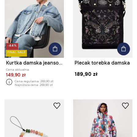
-44%
FINAL SALE
Kurtka damska jeansowa
Plecak torebka damska
Cena aktualna:
189,90 zł
149,90 zł
Cena regularna:
269,90 zł
Najniższa cena:
269,90 zł