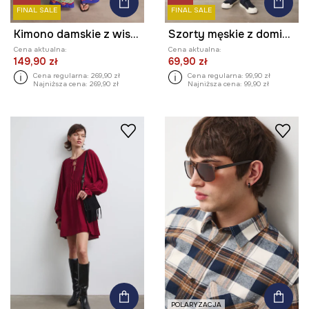
FINAL SALE
FINAL SALE
Kimono damskie z wiskozą z kolekcji Kit Mizeres x Medicine
Szorty męskie z domieszką lnu z kolekcji Ilona Tambor x Medicine
Cena aktualna:
Cena aktualna:
149,90 zł
69,90 zł
Cena regularna:
269,90 zł
Cena regularna:
99,90 zł
Najniższa cena:
269,90 zł
Najniższa cena:
99,90 zł
POLARYZACJA