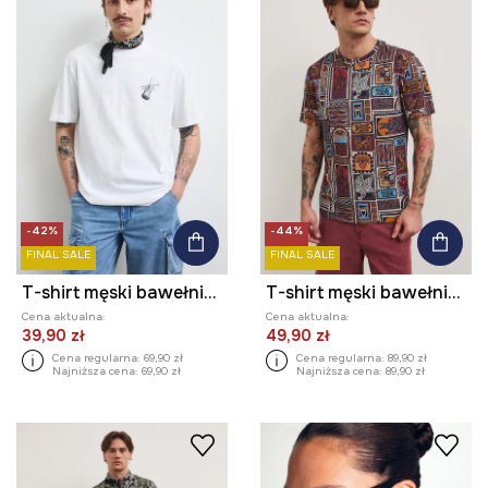
-42%
-44%
FINAL SALE
FINAL SALE
T-shirt męski bawełniany z nadrukiem
T-shirt męski bawełniany z elastanem
Cena aktualna:
Cena aktualna:
39,90 zł
49,90 zł
Cena regularna:
69,90 zł
Cena regularna:
89,90 zł
Najniższa cena:
69,90 zł
Najniższa cena:
89,90 zł