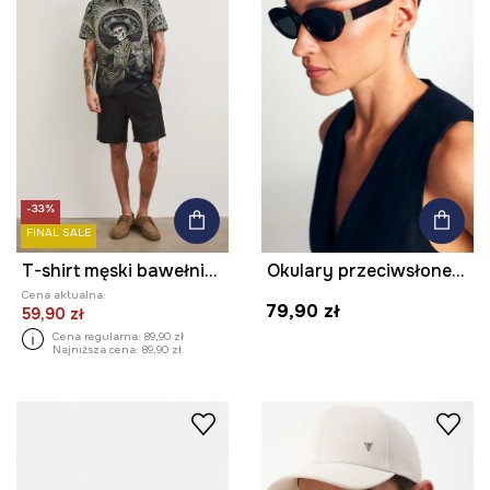
-33%
FINAL SALE
T-shirt męski bawełniany z elastanem
Okulary przeciwsłoneczne damskie
Cena aktualna:
79,90 zł
59,90 zł
Cena regularna:
89,90 zł
Najniższa cena:
89,90 zł