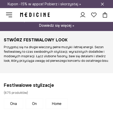
Kupon -15% w appce! Pobierz i skorzystaj »
Darmowa dostawa do salonów
Psst… mamy dla Ciebie kupon -15% na modele nieprzecenione.
Dowiedz się więcej »
STWÓRZ FESTIWALOWY LOOK
Przygotuj się na długie wieczory pełne muzyki i letniej energii. Sezon
festiwalowy to czas swobodnych stylizacji, wyrazistych dodatków i
modowych inspiracji. Łącz ulubione fasony, baw się detalami i stwórz
look, który przyciąga uwagę od pierwszego koncertu do ostatniego bisu.
Festiwalowe stylizacje
(
675
produktów
)
ona
on
home