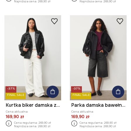
Najniższa cena:
269,90 zł
Najniższa cena:
269,90 zł
-37%
-37%
FINAL SALE
FINAL SALE
Kurtka biker damska z imitacji skóry
Parka damska bawełniana
Cena aktualna:
Cena aktualna:
169,90 zł
169,90 zł
Cena regularna:
269,90 zł
Cena regularna:
269,90 zł
Najniższa cena:
269,90 zł
Najniższa cena:
269,90 zł