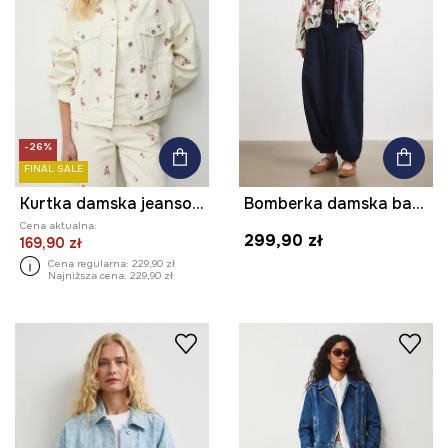
-26%
FINAL SALE
Kurtka damska jeansowa
Bomberka damska bawełniana w kwiaty
Cena aktualna:
299,90 zł
169,90 zł
Cena regularna:
229,90 zł
Najniższa cena:
229,90 zł