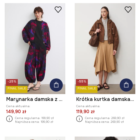
-25%
-55%
FINAL SALE
FINAL SALE
Marynarka damska z wiskozą
Krótka kurtka damska z bawełną
Cena aktualna:
Cena aktualna:
149,90 zł
119,90 zł
Cena regularna:
199,90 zł
Cena regularna:
269,90 zł
Najniższa cena:
199,90 zł
Najniższa cena:
269,90 zł