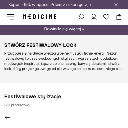
Kupon -15% w appce! Pobierz i skorzystaj »
Darmowa dostawa do salonów
Psst… mamy dla Ciebie kupon -15% na modele nieprzecenione.
Dowiedz się więcej »
STWÓRZ FESTIWALOWY LOOK
Przygotuj się na długie wieczory pełne muzyki i letniej energii. Sezon
festiwalowy to czas swobodnych stylizacji, wyrazistych dodatków i
modowych inspiracji. Łącz ulubione fasony, baw się detalami i stwórz
look, który przyciąga uwagę od pierwszego koncertu do ostatniego bisu.
Festiwalowe stylizacje
(
20
produktów
)