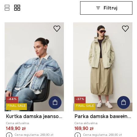
Filtruj
-44%
-37%
FINAL SALE
FINAL SALE
Kurtka damska jeansowa
Parka damska bawełniana
Cena aktualna:
Cena aktualna:
149,90 zł
169,90 zł
Cena regularna:
269,90 zł
Cena regularna:
269,90 zł