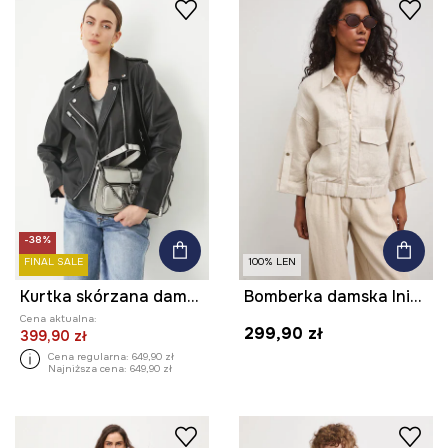
-38%
FINAL SALE
100% LEN
Kurtka skórzana damska biker kolor czarny
Bomberka damska lniana
Cena aktualna:
299,90 zł
399,90 zł
Cena regularna:
649,90 zł
Najniższa cena:
649,90 zł