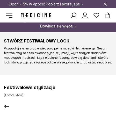
Kupon -15% w appce! Pobierz i skorzystaj »
Darmowa dostawa do salonów
Psst… mamy dla Ciebie kupon -15% na modele nieprzecenione.
Dowiedz się więcej »
STWÓRZ FESTIWALOWY LOOK
Przygotuj się na długie wieczory pełne muzyki i letniej energii. Sezon
festiwalowy to czas swobodnych stylizacji, wyrazistych dodatków i
modowych inspiracji. Łącz ulubione fasony, baw się detalami i stwórz
look, który przyciąga uwagę od pierwszego koncertu do ostatniego bisu.
Festiwalowe stylizacje
(
1
produktów
)