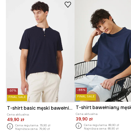
-55%
-37%
FINAL SALE
FINAL SALE
T-shirt basic męski bawełniany z elastanem
Cena aktualna:
Cena aktualna:
39,90 zł
49,90 zł
Cena regularna:
89,90 zł
Cena regularna:
79,90 zł
Najniższa cena:
89,90 zł
Najniższa cena:
79,90 zł