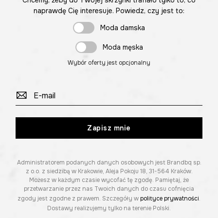
naprawdę Cię interesuje. Powiedz, czy jest to:
Moda damska
Moda męska
Wybór oferty jest opcjonalny
Zapisz mnie
Administratorem podanych danych osobowych jest Brandbq sp.
z o.o. z siedzibą w Krakowie, Aleja Pokoju 18, 31-564 Kraków.
Możesz w każdym czasie wycofać tę zgodę. Pamiętaj, że
przetwarzanie przez nas Twoich danych do czasu cofnięcia
zgody jest zgodne z prawem. Szczegóły w
polityce prywatności
.
Dostawy realizujemy tylko na terenie Polski.