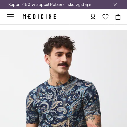
Kupon -15% w appce! Pobierz i skorzystaj »
Darmowa dostawa do salonów
Medicine
On
Odzież
T-shirty