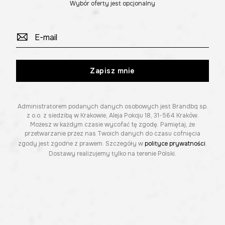
Wybór oferty jest opcjonalny
Zapisz mnie
Administratorem podanych danych osobowych jest Brandbq sp.
z o.o. z siedzibą w Krakowie, Aleja Pokoju 18, 31-564 Kraków.
Możesz w każdym czasie wycofać tę zgodę. Pamiętaj, że
przetwarzanie przez nas Twoich danych do czasu cofnięcia
zgody jest zgodne z prawem. Szczegóły w
polityce prywatności
.
Dostawy realizujemy tylko na terenie Polski.