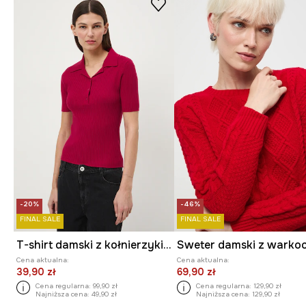
-20%
-46%
FINAL SALE
FINAL SALE
T-shirt damski z kołnierzykiem
Cena aktualna:
Cena aktualna:
39,90 zł
69,90 zł
Cena regularna:
99,90 zł
Cena regularna:
129,90 zł
Najniższa cena:
49,90 zł
Najniższa cena:
129,90 zł