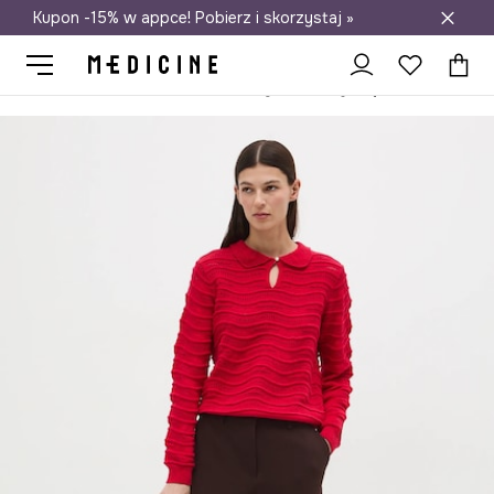
Kupon -15% w appce! Pobierz i skorzystaj »
Darmowa dostawa do salonów
Medicine
Ona
Odzież
Swetry
Przez głowę