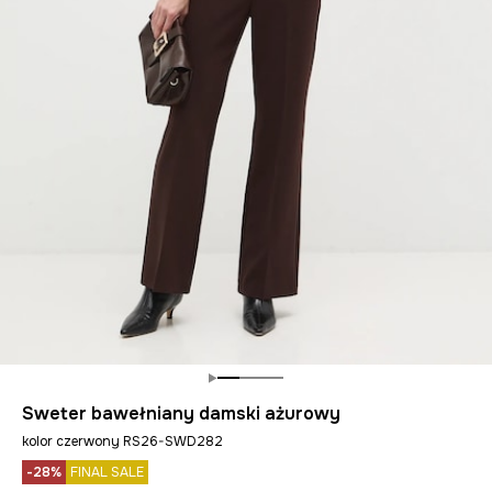
Sweter bawełniany damski ażurowy
kolor czerwony RS26-SWD282
-28%
FINAL SALE