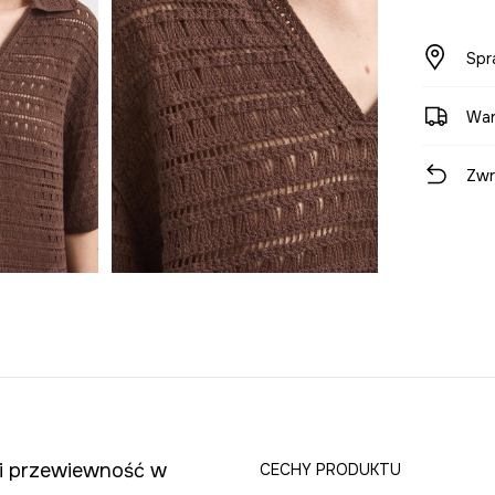
Spr
War
Zwr
 i przewiewność w
CECHY PRODUKTU