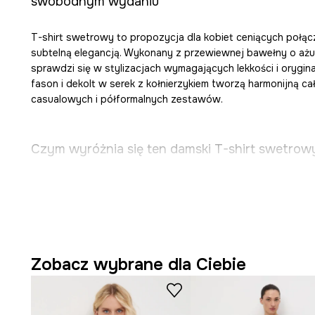
swobodnym wydaniu
T-shirt swetrowy to propozycja dla kobiet ceniących połą
subtelną elegancją. Wykonany z przewiewnej bawełny o ażu
sprawdzi się w stylizacjach wymagających lekkości i orygin
fason i dekolt w serek z kołnierzykiem tworzą harmonijną c
casualowych i półformalnych zestawów.
Czym wyróżnia się ten damski T-shirt swetrow
Luźny krój oversize
sprzyja swobodzie ruchów i podk
styl.
Naturalna bawełna
oferuje miękkość w dotyku i wspo
Zobacz wybrane dla Ciebie
powietrza.
Rękaw z obniżoną linią ramion
dodaje koszulce nonszal