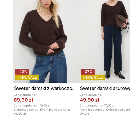
Dekolt w serek z kołnierzykiem
subtelnie wydłuża szy
eleganckiego wyrazu.
Ażurowa struktura materiału
tworzy delikatny efekt 
przewiewność.
Dzianinowa faktura
sprawia, że koszulka jest przyjemn
komfortowa.
-40%
-37%
FINAL SALE
FINAL SALE
Sweter damski z warkoczowym splotem
Sweter damski ażurow
Cena aktualna:
Cena aktualna:
89,90 zł
49,90 zł
Cena regularna:
149,90 zł
Cena regularna:
79,90 zł
Najniższa cena z 30 dni przed obniżką:
Najniższa cena z 30 dni przed obni
149,90 zł
79,90 zł