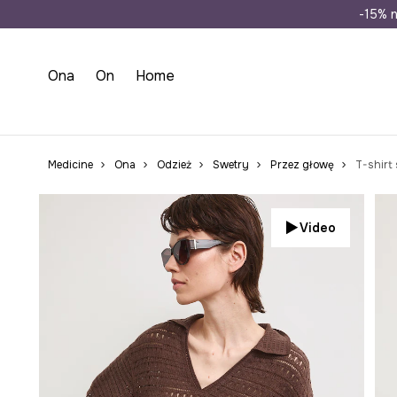
Wysyłka n
-15% n
Ona
On
Home
Medicine
Ona
Odzież
Swetry
Przez głowę
T-shirt
Video