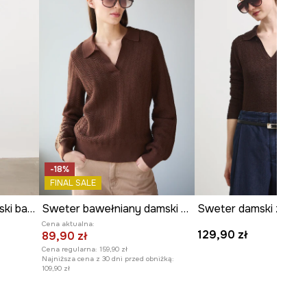
WYMIARY
Długość
:
60 cm
Szerokość pod pachami
:
54 cm
Wymiary podane dla rozmiaru
:
S.
Modelka na zdjęciu ma 180 cm
wzrostu i ma na sobie rozmiar S.
Zobacz wymiary produktu
-18%
FINAL SALE
T-shirt swetrowy damski bawełniany ażurowy
Sweter bawełniany damski z kolekcji Valentine’s Day
Cena aktualna:
129,90 zł
89,90 zł
Cena regularna:
159,90 zł
Najniższa cena z 30 dni przed obniżką:
109,90 zł