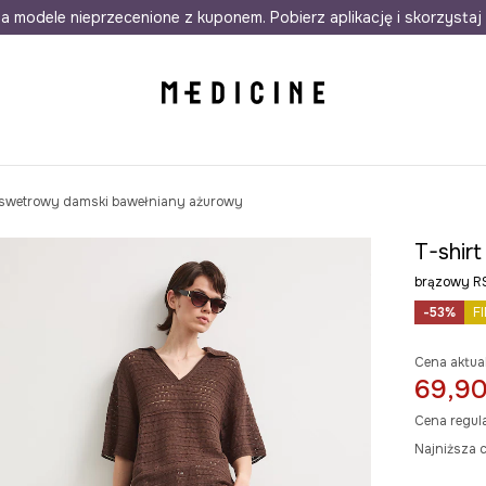
awet w 24h
a modele nieprzecenione z kuponem. Pobierz aplikację i skorzystaj 
Darmowa dostawa do salonów
30 d
 swetrowy damski bawełniany ażurowy
T-shir
brązowy 
-53%
F
Cena aktua
69,90
Cena regul
Najniższa c