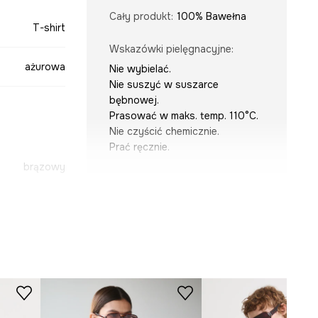
Cały produkt
:
100% Bawełna
T-shirt
Wskazówki pielęgnacyjne
:
ażurowa
Nie wybielać.
Nie suszyć w suszarce
bębnowej.
Prasować w maks. temp. 110°C.
Nie czyścić chemicznie.
Prać ręcznie.
brązowy
KRÓJ
-TSD908-88X
Dekolt
:
w serek, z kołnierzykiem
Krój
:
oversize
Rodzaj rękawa
:
z obniżoną linią
ramion