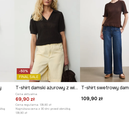
ję i nadaje
wizualny i zwiększa
a dla skóry i
-50%
FINAL SALE
y
T-shirt damski ażurowy z wiskozą
Cena aktualna:
109,90 zł
69,90 zł
Cena regularna:
139,90 zł
żką:
Najniższa cena z 30 dni przed obniżką:
139,90 zł