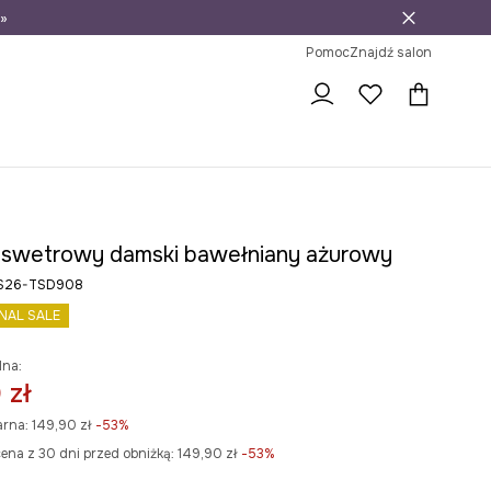
»
ni na zwrot
Pomoc
Znajdź salon
t swetrowy damski bawełniany ażurowy
RS26-TSD908
INAL SALE
lna:
 zł
arna:
149,90 zł
-53%
ena z 30 dni przed obniżką:
149,90 zł
 -53%