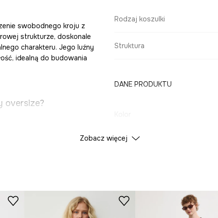
Rodzaj koszulki
czenie swobodnego kroju z
rowej strukturze, doskonale
Struktura
alnego charakteru. Jego luźny
ałość, idealną do budowania
DANE PRODUKTU
y oversize?
Kolor
Zobacz więcej
ID Produktu
RS26
reśla nowoczesny
Producent
maga cyrkulację
ancji i lekkości.