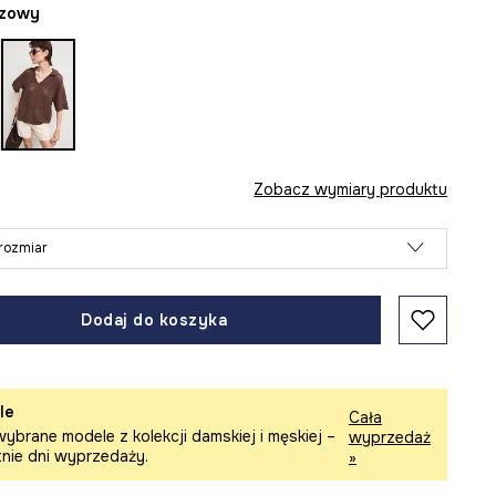
ązowy
Zobacz wymiary produktu
rozmiar
Dodaj do koszyka
le
Cała
ybrane modele z kolekcji damskiej i męskiej –
wyprzedaż
tnie dni wyprzedaży.
»