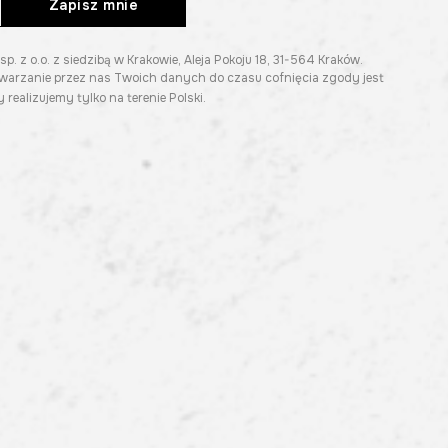
Zapisz mnie
z o.o. z siedzibą w Krakowie, Aleja Pokoju 18, 31-564 Kraków.
twarzanie przez nas Twoich danych do czasu cofnięcia zgody jest
 realizujemy tylko na terenie Polski.