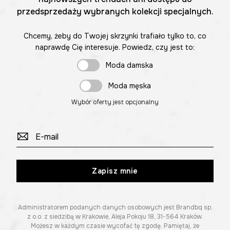
przedsprzedaży wybranych kolekcji specjalnych.
Chcemy, żeby do Twojej skrzynki trafiało tylko to, co
naprawdę Cię interesuje. Powiedz, czy jest to:
Moda damska
Moda męska
Wybór oferty jest opcjonalny
Zapisz mnie
Administratorem podanych danych osobowych jest Brandbq sp.
z o.o. z siedzibą w Krakowie, Aleja Pokoju 18, 31-564 Kraków.
Możesz w każdym czasie wycofać tę zgodę. Pamiętaj, że