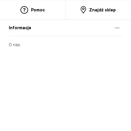
Pomoc
Znajdź sklep
Informacje
O nas
Nasze salony
Aplikacja mobilna
Zasady prezentowania towarów
Projekt Murale
Blog
Cooperation
Zgłaszanie naruszeń (whistleblowing)