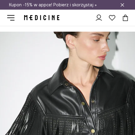
Kupon -15% w appce! Pobierz i skorzystaj »
Darmowa dostawa do salonów
Medicine
Ona
Odzież
Kurtki
Kurtki krótkie
Kurtka z imitacj