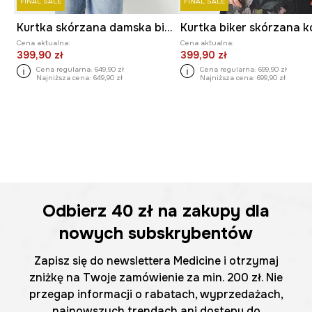
FINAL SALE
FINAL SALE
Kurtka skórzana damska biker kolor czarny
Cena aktualna:
Cena aktualna:
399,90 zł
399,90 zł
Cena regularna:
649,90 zł
Cena regularna:
699,90 zł
Najniższa cena:
649,90 zł
Najniższa cena:
699,90 zł
Odbierz
40 zł
na zakupy dla
nowych subskrybentów
Zapisz się do newslettera Medicine i otrzymaj
zniżkę na Twoje zamówienie za min. 200 zł. Nie
przegap informacji o rabatach, wyprzedażach,
najnowszych trendach ani dostępu do