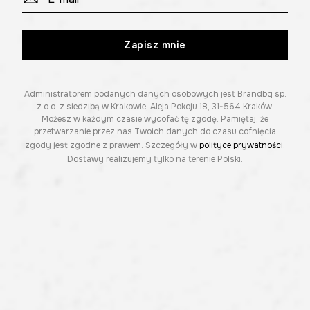
Zapisz mnie
Administratorem podanych danych osobowych jest Brandbq sp.
z o.o. z siedzibą w Krakowie, Aleja Pokoju 18, 31-564 Kraków.
Możesz w każdym czasie wycofać tę zgodę. Pamiętaj, że
przetwarzanie przez nas Twoich danych do czasu cofnięcia
zgody jest zgodne z prawem. Szczegóły w
polityce prywatności
.
Dostawy realizujemy tylko na terenie Polski.