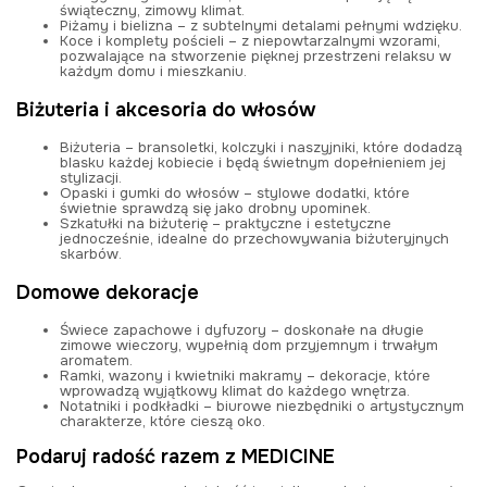
świąteczny, zimowy klimat.
Piżamy i bielizna
– z subtelnymi detalami pełnymi wdzięku.
Koce i komplety pościeli
– z niepowtarzalnymi wzorami,
pozwalające na stworzenie pięknej przestrzeni relaksu w
każdym domu i mieszkaniu.
Biżuteria i akcesoria do włosów
Biżuteria
– bransoletki, kolczyki i naszyjniki, które dodadzą
blasku każdej kobiecie i będą świetnym dopełnieniem jej
stylizacji.
Opaski i gumki do włosów
– stylowe dodatki, które
świetnie sprawdzą się jako drobny upominek.
Szkatułki na biżuterię
– praktyczne i estetyczne
jednocześnie, idealne do przechowywania biżuteryjnych
skarbów.
Domowe dekoracje
Świece zapachowe i dyfuzory
– doskonałe na długie
zimowe wieczory, wypełnią dom przyjemnym i trwałym
aromatem.
Ramki, wazony i kwietniki makramy
– dekoracje, które
wprowadzą wyjątkowy klimat do każdego wnętrza.
Notatniki i podkładki
– biurowe niezbędniki o artystycznym
charakterze, które cieszą oko.
Podaruj radość razem z MEDICINE