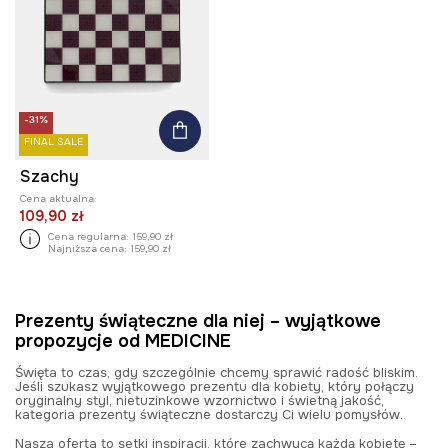
-31%
FINAL SALE
Szachy
Cena aktualna:
109,90 zł
Cena regularna:
159,90 zł
Najniższa cena:
159,90 zł
Prezenty świąteczne dla niej – wyjątkowe
propozycje od MEDICINE
Święta to czas, gdy szczególnie chcemy sprawić radość bliskim.
Jeśli szukasz wyjątkowego prezentu dla kobiety, który połączy
oryginalny styl, nietuzinkowe wzornictwo i świetną jakość,
kategoria prezenty świąteczne dostarczy Ci wielu pomysłów.
Nasza oferta to setki inspiracji, które zachwycą każdą kobietę –