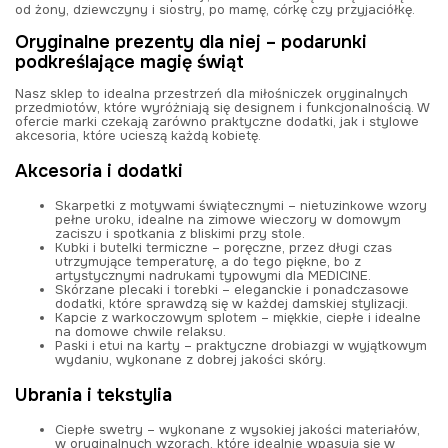
od żony, dziewczyny i siostry, po mamę, córkę czy przyjaciółkę.
Oryginalne prezenty dla niej – podarunki
podkreślające magię świąt
Nasz sklep to idealna przestrzeń dla miłośniczek oryginalnych
przedmiotów, które wyróżniają się designem i funkcjonalnością. W
ofercie marki czekają zarówno praktyczne dodatki, jak i stylowe
akcesoria, które ucieszą każdą kobietę.
Akcesoria i dodatki
Skarpetki z motywami świątecznymi
– nietuzinkowe wzory
pełne uroku, idealne na zimowe wieczory w domowym
zaciszu i spotkania z bliskimi przy stole.
Kubki i butelki termiczne
– poręczne, przez długi czas
utrzymujące temperaturę, a do tego piękne, bo z
artystycznymi nadrukami typowymi dla MEDICINE.
Skórzane plecaki i torebki
– eleganckie i ponadczasowe
dodatki, które sprawdzą się w każdej damskiej stylizacji.
Kapcie z warkoczowym splotem
– miękkie, ciepłe i idealne
na domowe chwile relaksu.
Paski i etui na karty
– praktyczne drobiazgi w wyjątkowym
wydaniu, wykonane z dobrej jakości skóry.
Ubrania i tekstylia
Ciepłe swetry
– wykonane z wysokiej jakości materiałów,
w oryginalnych wzorach, które idealnie wpasują się w