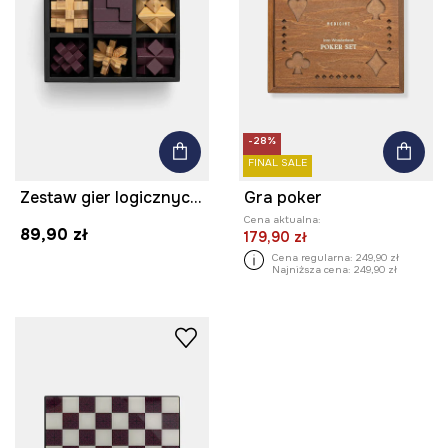
-28%
FINAL SALE
Zestaw gier logicznych drewniany
Gra poker
Cena aktualna:
89,90 zł
179,90 zł
Cena regularna:
249,90 zł
Najniższa cena:
249,90 zł