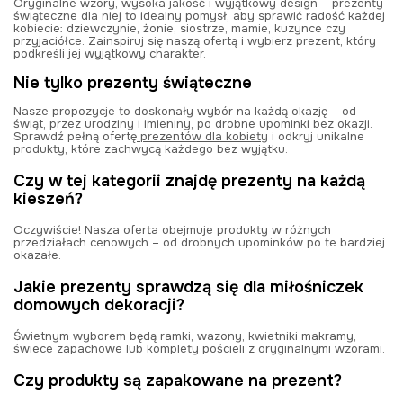
Oryginalne wzory, wysoka jakość i wyjątkowy design – prezenty
świąteczne dla niej to idealny pomysł, aby sprawić radość każdej
kobiecie: dziewczynie, żonie, siostrze, mamie, kuzynce czy
przyjaciółce. Zainspiruj się naszą ofertą i wybierz prezent, który
podkreśli jej wyjątkowy charakter.
Nie tylko prezenty świąteczne
Nasze propozycje to doskonały wybór na każdą okazję – od
świąt, przez urodziny i imieniny, po drobne upominki bez okazji.
Sprawdź pełną ofertę
prezentów dla kobiety
i odkryj unikalne
produkty, które zachwycą każdego bez wyjątku.
Czy w tej kategorii znajdę prezenty na każdą
kieszeń?
Oczywiście! Nasza oferta obejmuje produkty w różnych
przedziałach cenowych – od drobnych upominków po te bardziej
okazałe.
Jakie prezenty sprawdzą się dla miłośniczek
domowych dekoracji?
Świetnym wyborem będą ramki, wazony, kwietniki makramy,
świece zapachowe lub komplety pościeli z oryginalnymi wzorami.
Czy produkty są zapakowane na prezent?