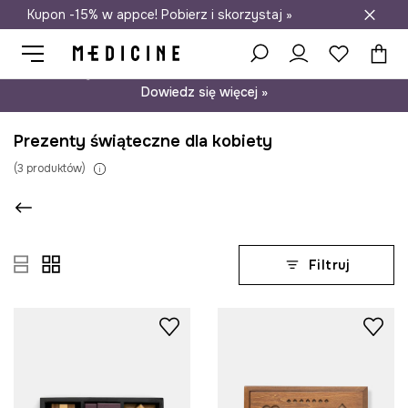
Kupon -15% w appce! Pobierz i skorzystaj »
Darmowa dostawa do salonów
Psst… mamy dla Ciebie kupon -15% na modele nieprzecenione.
Dowiedz się więcej »
Prezenty świąteczne dla kobiety
(
3
produktów
)
Filtruj